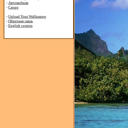
-
Автомобили
-
Спорт
-
Upload Your Wallpapers
-
Обратная связь
-
English version