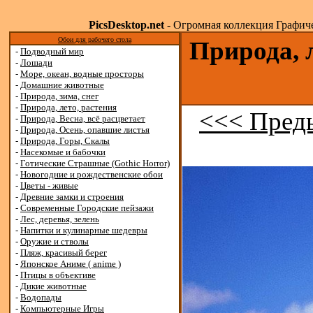
PicsDesktop.net
- Огромная коллекция Графичес
Обои для рабочего стола
Природа, 
-
Подводный мир
-
Лошади
-
Море, океан, водные просторы
-
Домашние животные
-
Природа, зима, снег
-
Природа, лето, растения
<<< Пред
-
Природа, Весна, всё расцветает
-
Природа, Осень, опавшие листья
-
Природа, Горы, Скалы
-
Насекомые и бабочки
-
Готические Страшные (Gothic Horror)
-
Новогодние и рождественские обои
-
Цветы - живые
-
Древние замки и строения
-
Современные Городские пейзажи
-
Лес, деревья, зелень
-
Напитки и кулинарные шедевры
-
Оружие и стволы
-
Пляж, красивый берег
-
Японское Аниме ( anime )
-
Птицы в объективе
-
Дикие животные
-
Водопады
-
Компьютерные Игры