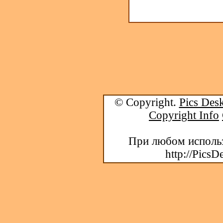
© Copyright.
Pics Desk
Copyright Info
При любом использ
http://PicsD