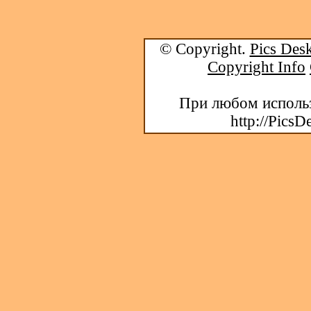
© Copyright.
Pics Desk
Copyright Info
При любом использ
http://PicsD