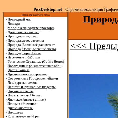
PicsDesktop.net
- Огромная коллекция Графичес
Обои для рабочего стола
Природа
-
Подводный мир
-
Лошади
-
Море, океан, водные просторы
-
Домашние животные
-
Природа, зима, снег
-
Природа, лето, растения
<<< Преды
-
Природа, Весна, всё расцветает
-
Природа, Осень, опавшие листья
-
Природа, Горы, Скалы
-
Насекомые и бабочки
-
Готические Страшные (Gothic Horror)
-
Новогодние и рождественские обои
-
Цветы - живые
-
Древние замки и строения
-
Современные Городские пейзажи
-
Лес, деревья, зелень
-
Напитки и кулинарные шедевры
-
Оружие и стволы
-
Пляж, красивый берег
-
Японское Аниме ( anime )
-
Птицы в объективе
-
Дикие животные
-
Водопады
-
Компьютерные Игры