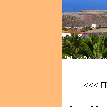
<<< П