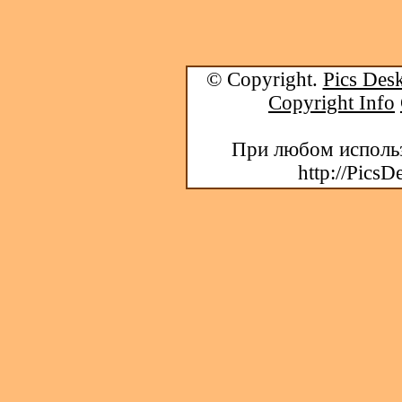
© Copyright.
Pics Desk
Copyright Info
При любом использ
http://PicsD