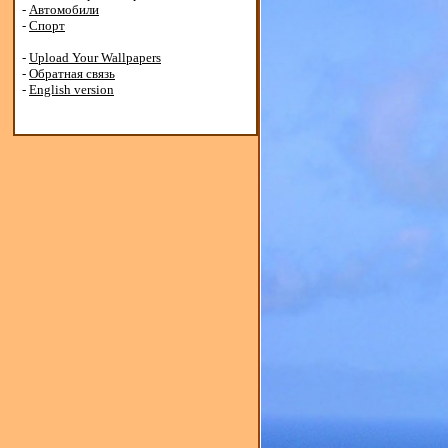
-
Автомобили
-
Спорт
-
Upload Your Wallpapers
-
Обратная связь
-
English version