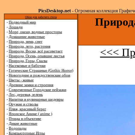
PicsDesktop.net
- Огромная коллекция Графичес
Обои для рабочего стола
Природа
-
Подводный мир
-
Лошади
-
Море, океан, водные просторы
-
Домашние животные
-
Природа, зима, снег
-
Природа, лето, растения
<<< Пр
-
Природа, Весна, всё расцветает
-
Природа, Осень, опавшие листья
-
Природа, Горы, Скалы
-
Насекомые и бабочки
-
Готические Страшные (Gothic Horror)
-
Новогодние и рождественские обои
-
Цветы - живые
-
Древние замки и строения
-
Современные Городские пейзажи
-
Лес, деревья, зелень
-
Напитки и кулинарные шедевры
-
Оружие и стволы
-
Пляж, красивый берег
-
Японское Аниме ( anime )
-
Птицы в объективе
-
Дикие животные
-
Водопады
-
Компьютерные Игры