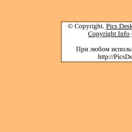
© Copyright.
Pics Desk
Copyright Info
При любом использ
http://PicsD