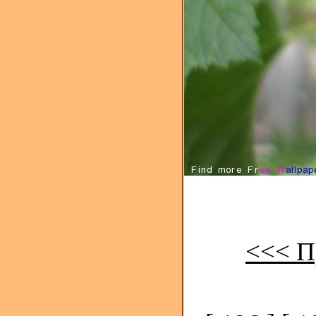
<<< П