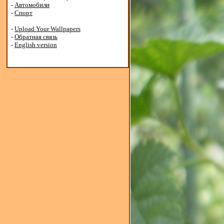
-
Автомобили
-
Спорт
-
Upload Your Wallpapers
-
Обратная связь
-
English version