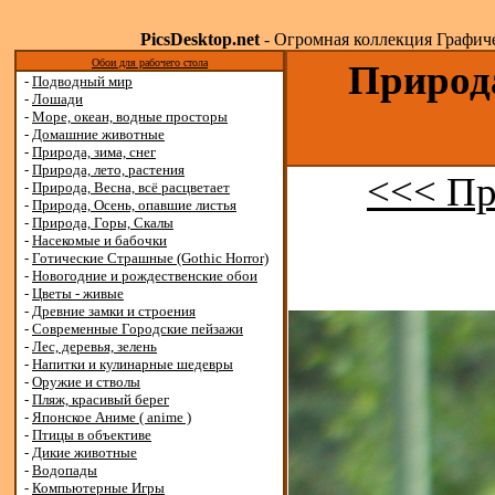
PicsDesktop.net
- Огромная коллекция Графичес
Обои для рабочего стола
Природа
-
Подводный мир
-
Лошади
-
Море, океан, водные просторы
-
Домашние животные
-
Природа, зима, снег
-
Природа, лето, растения
<<< Пр
-
Природа, Весна, всё расцветает
-
Природа, Осень, опавшие листья
-
Природа, Горы, Скалы
-
Насекомые и бабочки
-
Готические Страшные (Gothic Horror)
-
Новогодние и рождественские обои
-
Цветы - живые
-
Древние замки и строения
-
Современные Городские пейзажи
-
Лес, деревья, зелень
-
Напитки и кулинарные шедевры
-
Оружие и стволы
-
Пляж, красивый берег
-
Японское Аниме ( anime )
-
Птицы в объективе
-
Дикие животные
-
Водопады
-
Компьютерные Игры