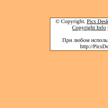
© Copyright.
Pics Desk
Copyright Info
При любом использ
http://PicsD