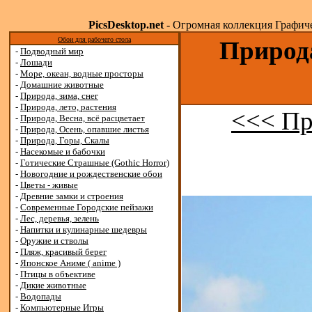
PicsDesktop.net
- Огромная коллекция Графичес
Обои для рабочего стола
Природа
-
Подводный мир
-
Лошади
-
Море, океан, водные просторы
-
Домашние животные
-
Природа, зима, снег
-
Природа, лето, растения
<<< Пр
-
Природа, Весна, всё расцветает
-
Природа, Осень, опавшие листья
-
Природа, Горы, Скалы
-
Насекомые и бабочки
-
Готические Страшные (Gothic Horror)
-
Новогодние и рождественские обои
-
Цветы - живые
-
Древние замки и строения
-
Современные Городские пейзажи
-
Лес, деревья, зелень
-
Напитки и кулинарные шедевры
-
Оружие и стволы
-
Пляж, красивый берег
-
Японское Аниме ( anime )
-
Птицы в объективе
-
Дикие животные
-
Водопады
-
Компьютерные Игры