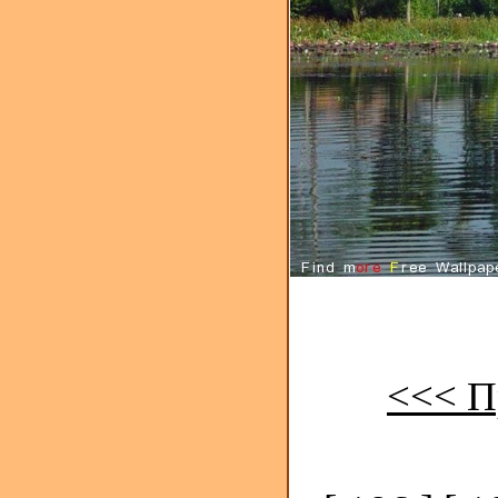
<<< П