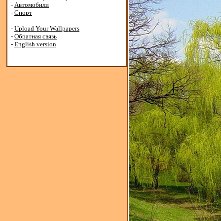
-
Автомобили
-
Спорт
-
Upload Your Wallpapers
-
Обратная связь
-
English version