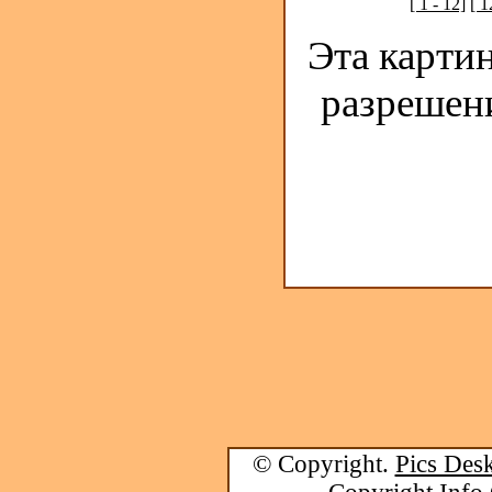
[ 1 - 12]
[ 1
Эта карти
разрешен
© Copyright.
Pics Desk