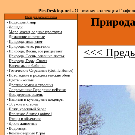
PicsDesktop.net
- Огромная коллекция Графичес
Обои для рабочего стола
Природа,
-
Подводный мир
-
Лошади
-
Море, океан, водные просторы
-
Домашние животные
-
Природа, зима, снег
-
Природа, лето, растения
<<< Преды
-
Природа, Весна, всё расцветает
-
Природа, Осень, опавшие листья
-
Природа, Горы, Скалы
-
Насекомые и бабочки
-
Готические Страшные (Gothic Horror)
-
Новогодние и рождественские обои
-
Цветы - живые
-
Древние замки и строения
-
Современные Городские пейзажи
-
Лес, деревья, зелень
-
Напитки и кулинарные шедевры
-
Оружие и стволы
-
Пляж, красивый берег
-
Японское Аниме ( anime )
-
Птицы в объективе
-
Дикие животные
-
Водопады
-
Компьютерные Игры