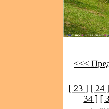
<<< Пре
[ 23 ]
[ 24 
34 ]
[ 