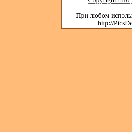
Copyright Info
При любом использ
http://PicsD