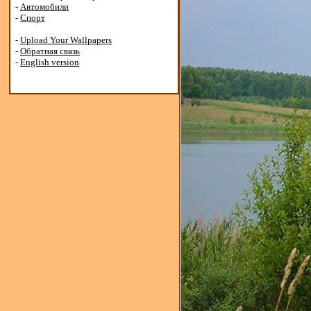
-
Автомобили
-
Спорт
-
Upload Your Wallpapers
-
Обратная связь
-
English version