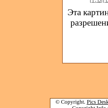
[ 1 - 12]
[ 1
Эта карти
разрешен
© Copyright.
Pics Desk