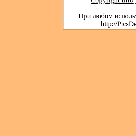
Copyright Info
При любом использ
http://PicsD