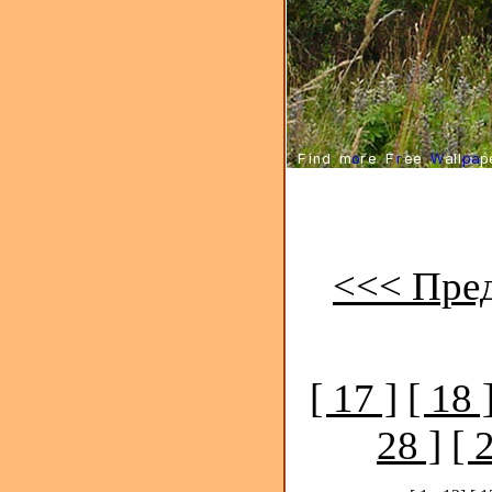
<<< Пре
[ 17 ]
[ 18 
28 ]
[ 