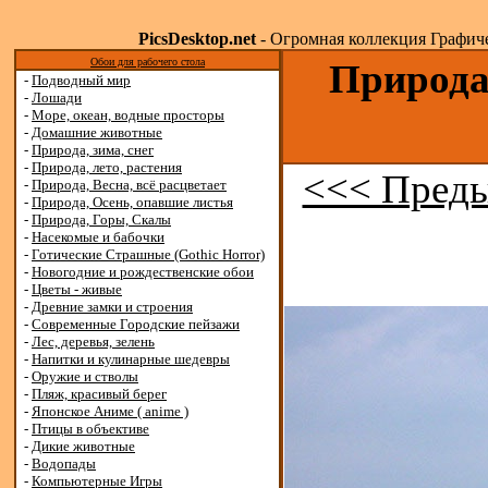
PicsDesktop.net
- Огромная коллекция Графичес
Обои для рабочего стола
Природа,
-
Подводный мир
-
Лошади
-
Море, океан, водные просторы
-
Домашние животные
-
Природа, зима, снег
-
Природа, лето, растения
<<< Преды
-
Природа, Весна, всё расцветает
-
Природа, Осень, опавшие листья
-
Природа, Горы, Скалы
-
Насекомые и бабочки
-
Готические Страшные (Gothic Horror)
-
Новогодние и рождественские обои
-
Цветы - живые
-
Древние замки и строения
-
Современные Городские пейзажи
-
Лес, деревья, зелень
-
Напитки и кулинарные шедевры
-
Оружие и стволы
-
Пляж, красивый берег
-
Японское Аниме ( anime )
-
Птицы в объективе
-
Дикие животные
-
Водопады
-
Компьютерные Игры