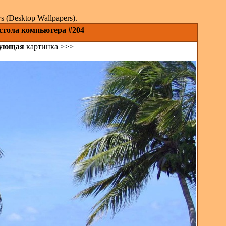
(Desktop Wallpapers).
 стола компьютера #204
ующая
картинка >>>