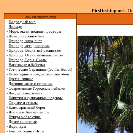
PicsDesktop.net
- Ог
Обои для рабочего стола
-
Подводный мир
-
Лошади
-
Море, океан, водные просторы
-
Домашние животные
-
Природа, зима, снег
-
Природа, лето, растения
-
Природа, Весна, всё расцветает
-
Природа, Осень, опавшие листья
-
Природа, Горы, Скалы
-
Насекомые и бабочки
-
Готические Страшные (Gothic Horror)
-
Новогодние и рождественские обои
-
Цветы - живые
-
Древние замки и строения
-
Современные Городские пейзажи
-
Лес, деревья, зелень
-
Напитки и кулинарные шедевры
-
Оружие и стволы
-
Пляж, красивый берег
-
Японское Аниме ( anime )
-
Птицы в объективе
-
Дикие животные
-
Водопады
-
Компьютерные Игры