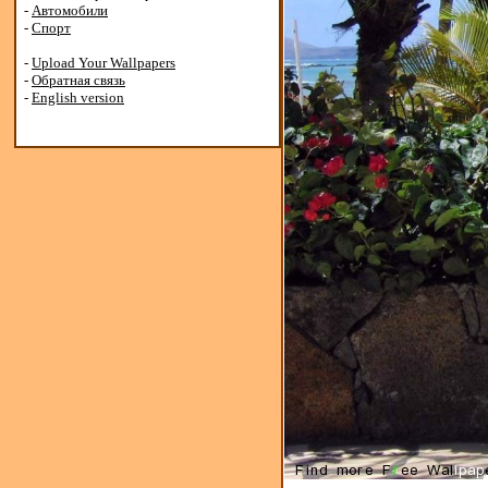
-
Автомобили
-
Спорт
-
Upload Your Wallpapers
-
Обратная связь
-
English version