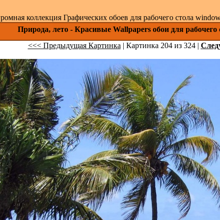
ромная коллекция Графических обоев для рабочего стола windows 
Природа, лето - Красивые Wallpapers обои для рабочего
<<< Предыдущая Картинка
| Картинка 204 из 324 |
След