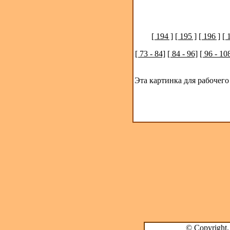
[ 194 ]
[ 195 ]
[ 196 ]
[ 
[ 73 - 84]
[ 84 - 96]
[ 96 - 10
Эта картинка для рабочего
© Copyright