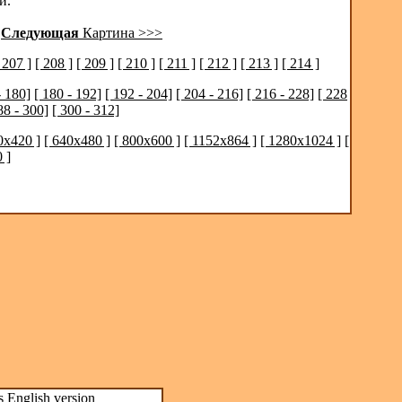
й.
|
Следующая
Картина >>>
 207 ]
[ 208 ]
[ 209 ]
[ 210 ]
[ 211 ]
[ 212 ]
[ 213 ]
[ 214 ]
- 180]
[ 180 - 192]
[ 192 - 204]
[ 204 - 216]
[ 216 - 228]
[ 228
88 - 300]
[ 300 - 312]
0x420 ]
[ 640x480 ]
[ 800x600 ]
[ 1152x864 ]
[ 1280x1024 ]
[
 ]
s
English version