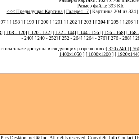
Размеры картнки: 1024 x 768 пикселе
Размер файла: 393 Kb.
<<< Предыдущая Картина
|
Галерея 17
| Картинка 204 из 324 
197 ]
[ 198 ]
[ 199 ]
[ 200 ]
[ 201 ]
[ 202 ]
[ 203 ]
[ 204 ]
[ 205 ]
[ 206 ]
[
8]
[ 108 - 120]
[ 120 - 132]
[ 132 - 144]
[ 144 - 156]
[ 156 - 168]
[ 168 
- 240]
[ 240 - 252]
[ 252 - 264]
[ 264 - 276]
[ 276 - 288]
[ 2
 стола также доступна в следующих разрешениях:
[ 320x240 ]
[ 56
1400x1050 ]
[ 1600x1200 ]
[ 1920x1440
.
Pics Desktop .net
® Inc. All rights reserved.
Copyright Info
Contact U