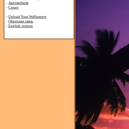
-
Автомобили
-
Спорт
-
Upload Your Wallpapers
-
Обратная связь
-
English version