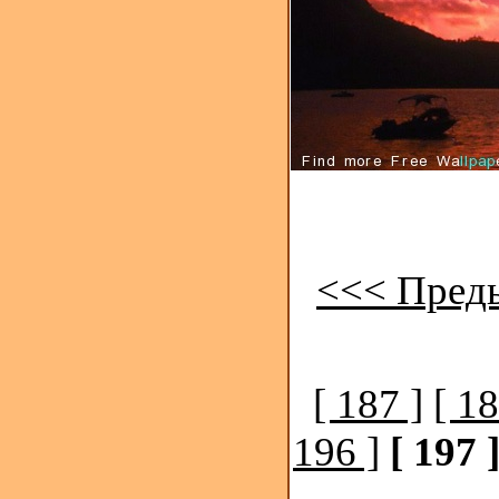
<<< Пред
[ 187 ]
[ 18
196 ]
[ 197 