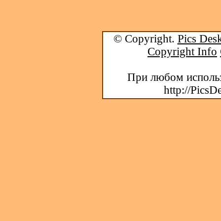
© Copyright.
Pics Desk
Copyright Info
При любом использ
http://PicsD