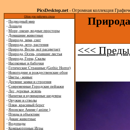
PicsDesktop.net
- Огромная коллекция Графичес
Обои для рабочего стола
Природа,
-
Подводный мир
-
Лошади
-
Море, океан, водные просторы
-
Домашние животные
-
Природа, зима, снег
-
Природа, лето, растения
<<< Преды
-
Природа, Весна, всё расцветает
-
Природа, Осень, опавшие листья
-
Природа, Горы, Скалы
-
Насекомые и бабочки
-
Готические Страшные (Gothic Horror)
-
Новогодние и рождественские обои
-
Цветы - живые
-
Древние замки и строения
-
Современные Городские пейзажи
-
Лес, деревья, зелень
-
Напитки и кулинарные шедевры
-
Оружие и стволы
-
Пляж, красивый берег
-
Японское Аниме ( anime )
-
Птицы в объективе
-
Дикие животные
-
Водопады
-
Компьютерные Игры