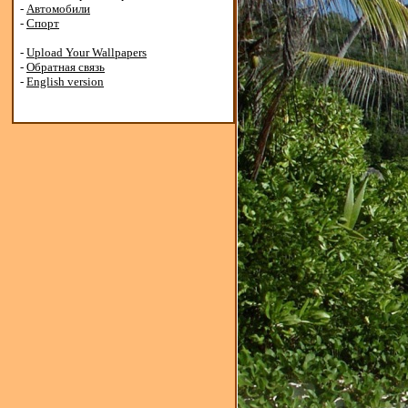
-
Автомобили
-
Спорт
-
Upload Your Wallpapers
-
Обратная связь
-
English version