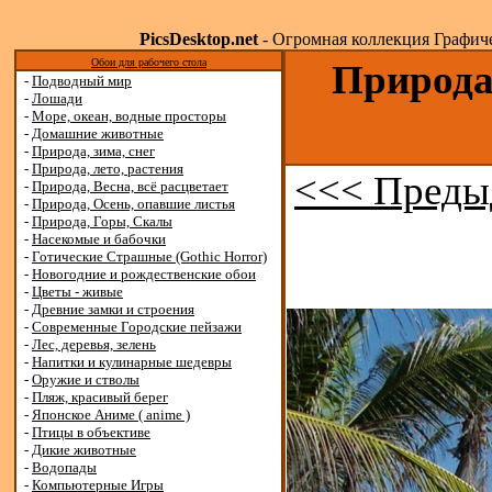
PicsDesktop.net
- Огромная коллекция Графичес
Обои для рабочего стола
Природа,
-
Подводный мир
-
Лошади
-
Море, океан, водные просторы
-
Домашние животные
-
Природа, зима, снег
-
Природа, лето, растения
<<< Преды
-
Природа, Весна, всё расцветает
-
Природа, Осень, опавшие листья
-
Природа, Горы, Скалы
-
Насекомые и бабочки
-
Готические Страшные (Gothic Horror)
-
Новогодние и рождественские обои
-
Цветы - живые
-
Древние замки и строения
-
Современные Городские пейзажи
-
Лес, деревья, зелень
-
Напитки и кулинарные шедевры
-
Оружие и стволы
-
Пляж, красивый берег
-
Японское Аниме ( anime )
-
Птицы в объективе
-
Дикие животные
-
Водопады
-
Компьютерные Игры