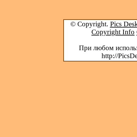
© Copyright.
Pics Desk
Copyright Info
При любом использ
http://PicsD