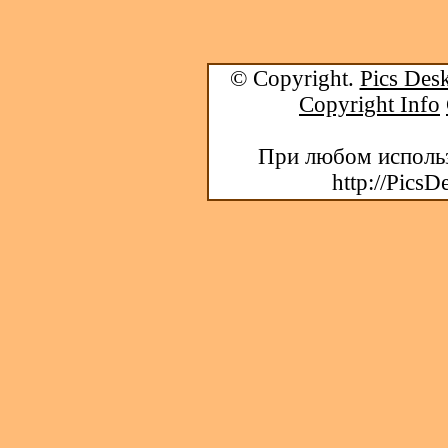
© Copyright.
Pics Desk
Copyright Info
При любом использ
http://PicsD