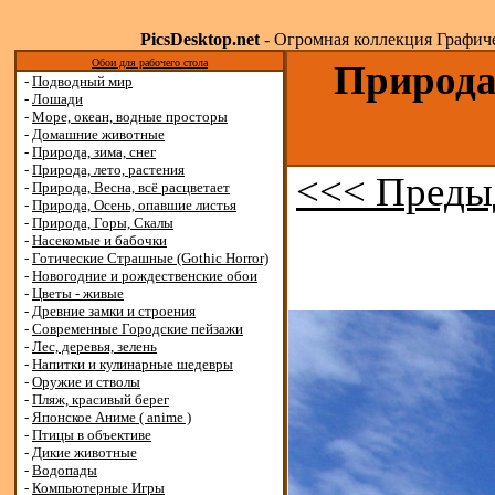
PicsDesktop.net
- Огромная коллекция Графичес
Обои для рабочего стола
Природа,
-
Подводный мир
-
Лошади
-
Море, океан, водные просторы
-
Домашние животные
-
Природа, зима, снег
-
Природа, лето, растения
<<< Преды
-
Природа, Весна, всё расцветает
-
Природа, Осень, опавшие листья
-
Природа, Горы, Скалы
-
Насекомые и бабочки
-
Готические Страшные (Gothic Horror)
-
Новогодние и рождественские обои
-
Цветы - живые
-
Древние замки и строения
-
Современные Городские пейзажи
-
Лес, деревья, зелень
-
Напитки и кулинарные шедевры
-
Оружие и стволы
-
Пляж, красивый берег
-
Японское Аниме ( anime )
-
Птицы в объективе
-
Дикие животные
-
Водопады
-
Компьютерные Игры