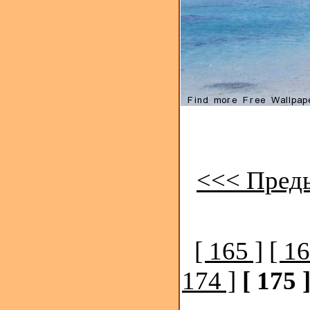
<<< Пред
[ 165 ]
[ 16
174 ]
[ 175 