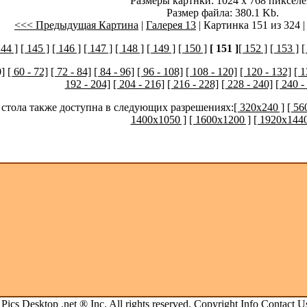
Размеры картнки: 1024 x 768 пикселе
Размер файла: 380.1 Kb.
<<< Предыдущая Картина
|
Галерея 13
| Картинка 151 из 324 
144 ]
[ 145 ]
[ 146 ]
[ 147 ]
[ 148 ]
[ 149 ]
[ 150 ]
[ 151 ]
[ 152 ]
[ 153 ]
[
0]
[ 60 - 72]
[ 72 - 84]
[ 84 - 96]
[ 96 - 108]
[ 108 - 120]
[ 120 - 132]
[ 1
192 - 204]
[ 204 - 216]
[ 216 - 228]
[ 228 - 240]
[ 240 -
 стола также доступна в следующих разрешениях:
[ 320x240 ]
[ 56
1400x1050 ]
[ 1600x1200 ]
[ 1920x1440
.
Pics Desktop .net
® Inc. All rights reserved.
Copyright Info
Contact U