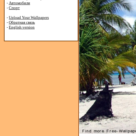
-
Автомобили
-
Спорт
-
Upload Your Wallpapers
-
Обратная связь
-
English version