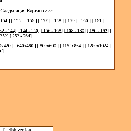
й.
|
Следующая
Картина >>>
 154 ]
[ 155 ]
[ 156 ]
[ 157 ]
[ 158 ]
[ 159 ]
[ 160 ]
[ 161 ]
32 - 144]
[ 144 - 156]
[ 156 - 168]
[ 168 - 180]
[ 180 - 192]
[
 252]
[ 252 - 264]
0x420 ]
[ 640x480 ]
[ 800x600 ]
[ 1152x864 ]
[ 1280x1024 ]
[
 ]
s
English version