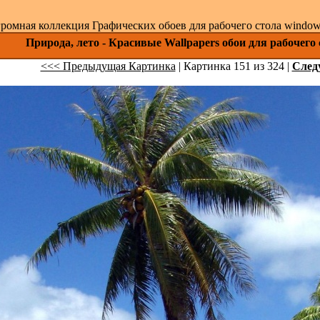
ромная коллекция Графических обоев для рабочего стола windows 
Природа, лето - Красивые Wallpapers обои для рабочего
<<< Предыдущая Картинка
| Картинка 151 из 324 |
След