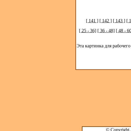
[ 141 ]
[ 142 ]
[ 143 ]
[ 
[ 25 - 36]
[ 36 - 48]
[ 48 - 6
Эта картинка для рабочего
© Copyright