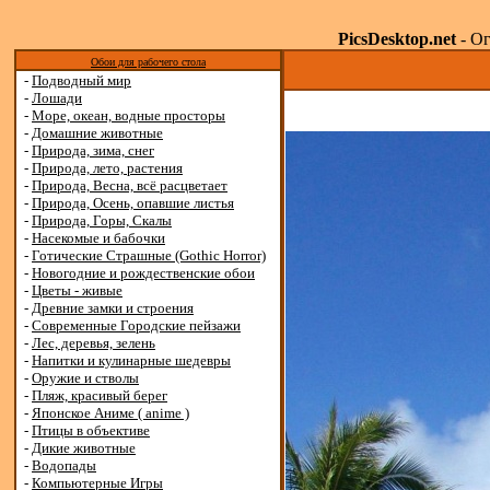
PicsDesktop.net
- Ог
Обои для рабочего стола
-
Подводный мир
-
Лошади
-
Море, океан, водные просторы
-
Домашние животные
-
Природа, зима, снег
-
Природа, лето, растения
-
Природа, Весна, всё расцветает
-
Природа, Осень, опавшие листья
-
Природа, Горы, Скалы
-
Насекомые и бабочки
-
Готические Страшные (Gothic Horror)
-
Новогодние и рождественские обои
-
Цветы - живые
-
Древние замки и строения
-
Современные Городские пейзажи
-
Лес, деревья, зелень
-
Напитки и кулинарные шедевры
-
Оружие и стволы
-
Пляж, красивый берег
-
Японское Аниме ( anime )
-
Птицы в объективе
-
Дикие животные
-
Водопады
-
Компьютерные Игры