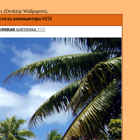
(Desktop Wallpapers).
 стола компьютера #151
ующая
картинка >>>