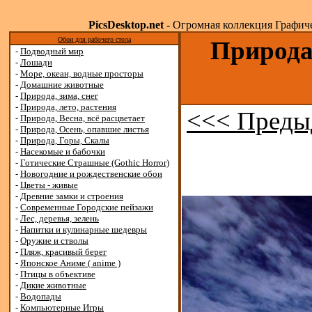
PicsDesktop.net
- Огромная коллекция Графичес
Обои для рабочего стола
Природа,
-
Подводный мир
-
Лошади
-
Море, океан, водные просторы
-
Домашние животные
-
Природа, зима, снег
-
Природа, лето, растения
<<< Преды
-
Природа, Весна, всё расцветает
-
Природа, Осень, опавшие листья
-
Природа, Горы, Скалы
-
Насекомые и бабочки
-
Готические Страшные (Gothic Horror)
-
Новогодние и рождественские обои
-
Цветы - живые
-
Древние замки и строения
-
Современные Городские пейзажи
-
Лес, деревья, зелень
-
Напитки и кулинарные шедевры
-
Оружие и стволы
-
Пляж, красивый берег
-
Японское Аниме ( anime )
-
Птицы в объективе
-
Дикие животные
-
Водопады
-
Компьютерные Игры