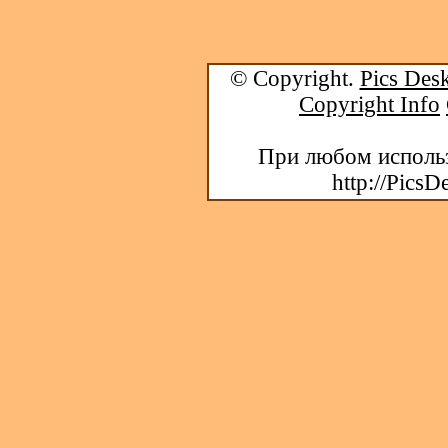
© Copyright.
Pics Desk
Copyright Info
При любом использ
http://PicsD