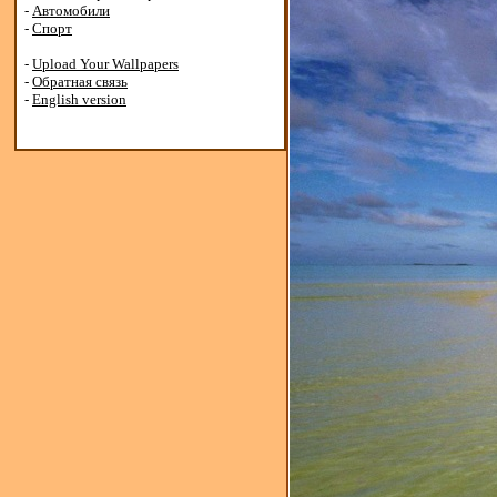
-
Автомобили
-
Спорт
-
Upload Your Wallpapers
-
Обратная связь
-
English version