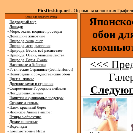
PicsDesktop.net
- Огромная коллекция Графичес
Обои для рабочего стола
Японское
-
Подводный мир
-
Лошади
обои дл
-
Море, океан, водные просторы
-
Домашние животные
-
Природа, зима, снег
компьют
-
Природа, лето, растения
-
Природа, Весна, всё расцветает
-
Природа, Осень, опавшие листья
-
Природа, Горы, Скалы
<<< Пре
-
Насекомые и бабочки
-
Готические Страшные (Gothic Horror)
Галер
-
Новогодние и рождественские обои
-
Цветы - живые
-
Древние замки и строения
Следую
-
Современные Городские пейзажи
-
Лес, деревья, зелень
-
Напитки и кулинарные шедевры
-
Оружие и стволы
-
Пляж, красивый берег
-
Японское Аниме ( anime )
-
Птицы в объективе
-
Дикие животные
-
Водопады
-
Компьютерные Игры