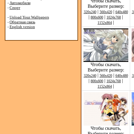
Чтобы скачать,
-
Автомобили
Выберите размер:
-
Спорт
|
|
320x240
560x420
640x480
3
|
|
|
-
Upload Your Wallpapers
800x600
1024x768
-
Обратная связь
|
1152x864
-
English version
Чтобы скачать,
Выберите размер:
|
|
320x240
560x420
640x480
3
|
|
|
800x600
1024x768
|
1152x864
Чтобы скачать,
Выберите размер: