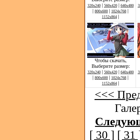
|
|
320x240
560x420
640x480
3
|
|
|
800x600
1024x768
|
1152x864
Чтобы скачать,
Выберите размер:
|
|
320x240
560x420
640x480
3
|
|
|
800x600
1024x768
|
1152x864
<<< Пре
Галер
Следую
[ 30 ]
[ 31 