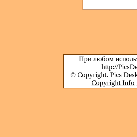
При любом использ
http://PicsD
© Copyright.
Pics Desk
Copyright Info