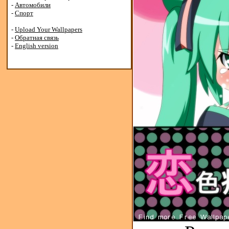
-
Автомобили
-
Спорт
-
Upload Your Wallpapers
-
Обратная связь
-
English version