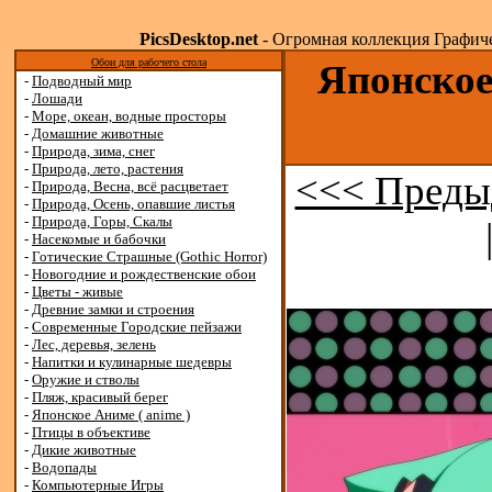
PicsDesktop.net
- Огромная коллекция Графичес
Обои для рабочего стола
Японское
-
Подводный мир
-
Лошади
-
Море, океан, водные просторы
-
Домашние животные
-
Природа, зима, снег
-
Природа, лето, растения
<<< Преды
-
Природа, Весна, всё расцветает
-
Природа, Осень, опавшие листья
-
Природа, Горы, Скалы
-
Насекомые и бабочки
-
Готические Страшные (Gothic Horror)
-
Новогодние и рождественские обои
-
Цветы - живые
-
Древние замки и строения
-
Современные Городские пейзажи
-
Лес, деревья, зелень
-
Напитки и кулинарные шедевры
-
Оружие и стволы
-
Пляж, красивый берег
-
Японское Аниме ( anime )
-
Птицы в объективе
-
Дикие животные
-
Водопады
-
Компьютерные Игры