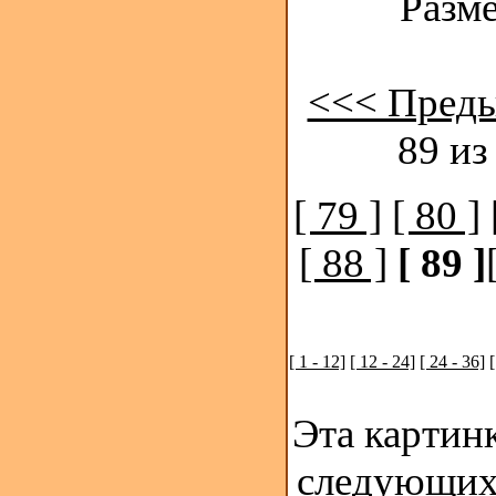
Разме
<<< Пред
89 из
[ 79 ]
[ 80 ]
[ 88 ]
[ 89 ]
[ 1 - 12]
[ 12 - 24]
[ 24 - 36]
[
Эта картинк
следующих