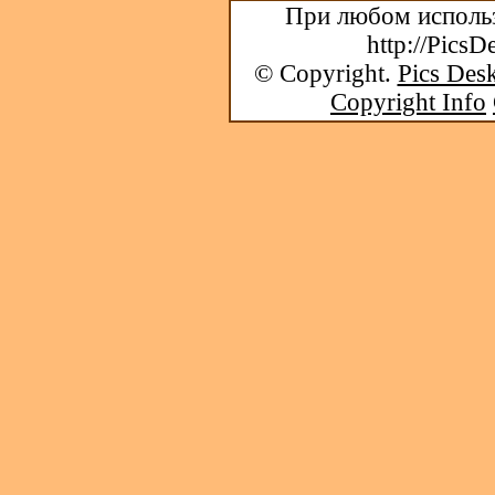
При любом использ
http://PicsD
© Copyright.
Pics Desk
Copyright Info