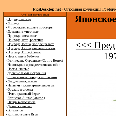
PicsDesktop.net
- Огромная коллекция Графичес
Обои для рабочего стола
Японское
-
Подводный мир
-
Лошади
-
Море, океан, водные просторы
-
Домашние животные
-
Природа, зима, снег
-
Природа, лето, растения
<<< Пред
-
Природа, Весна, всё расцветает
-
Природа, Осень, опавшие листья
-
Природа, Горы, Скалы
19
-
Насекомые и бабочки
-
Готические Страшные (Gothic Horror)
-
Новогодние и рождественские обои
-
Цветы - живые
-
Древние замки и строения
-
Современные Городские пейзажи
-
Лес, деревья, зелень
-
Напитки и кулинарные шедевры
-
Оружие и стволы
-
Пляж, красивый берег
-
Японское Аниме ( anime )
-
Птицы в объективе
-
Дикие животные
-
Водопады
-
Компьютерные Игры