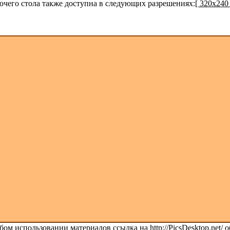
бочего стола также доступна в следующих разрешениях:
[ 320x240 
ом использовании материалов ссылка на http://PicsDesktop.net/ о