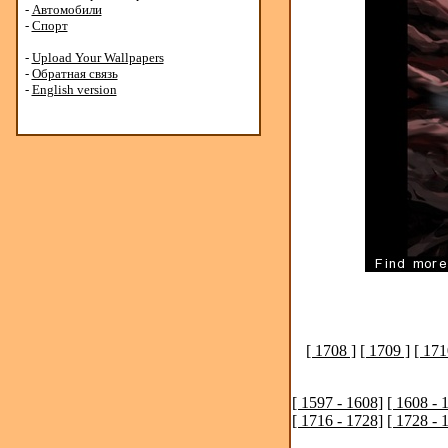
-
Автомобили
-
Спорт
-
Upload Your Wallpapers
-
Обратная связь
-
English version
[ 1708 ]
[ 1709 ]
[ 171
[ 1597 - 1608]
[ 1608 - 
[ 1716 - 1728]
[ 1728 - 