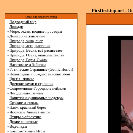
PicsDesktop.net
- Ог
Обои для рабочего стола
-
Подводный мир
-
Лошади
-
Море, океан, водные просторы
-
Домашние животные
-
Природа, зима, снег
-
Природа, лето, растения
-
Природа, Весна, всё расцветает
-
Природа, Осень, опавшие листья
-
Природа, Горы, Скалы
-
Насекомые и бабочки
-
Готические Страшные (Gothic Horror)
-
Новогодние и рождественские обои
-
Цветы - живые
-
Древние замки и строения
-
Современные Городские пейзажи
-
Лес, деревья, зелень
-
Напитки и кулинарные шедевры
-
Оружие и стволы
-
Пляж, красивый берег
-
Японское Аниме ( anime )
-
Птицы в объективе
-
Дикие животные
-
Водопады
-
Компьютерные Игры