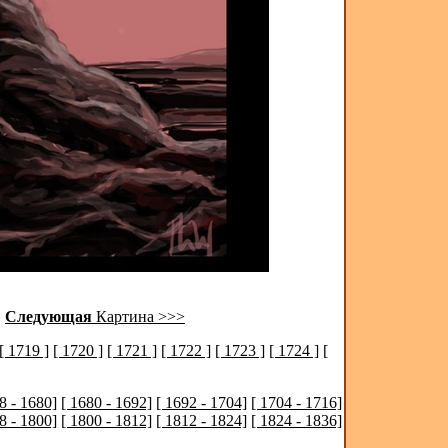
|
Следующая
Картина >>>
[ 1719 ]
[ 1720 ]
[ 1721 ]
[ 1722 ]
[ 1723 ]
[ 1724 ]
[
8 - 1680]
[ 1680 - 1692]
[ 1692 - 1704]
[ 1704 - 1716]
8 - 1800]
[ 1800 - 1812]
[ 1812 - 1824]
[ 1824 - 1836]