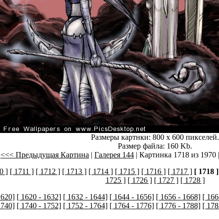
Размеры картнки: 800 x 600 пикселей.
Размер файла: 160 Kb.
<<< Предыдущая Картина
|
Галерея 144
| Картинка 1718 из 1970 
0 ]
[ 1711 ]
[ 1712 ]
[ 1713 ]
[ 1714 ]
[ 1715 ]
[ 1716 ]
[ 1717 ]
[ 1718 ]
1725 ]
[ 1726 ]
[ 1727 ]
[ 1728 ]
1620]
[ 1620 - 1632]
[ 1632 - 1644]
[ 1644 - 1656]
[ 1656 - 1668]
[ 166
1740]
[ 1740 - 1752]
[ 1752 - 1764]
[ 1764 - 1776]
[ 1776 - 1788]
[ 178