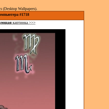
(Desktop Wallpapers).
компьютера #1718
ующая
картинка >>>