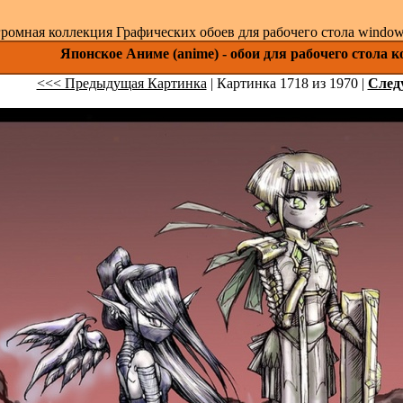
ромная коллекция Графических обоев для рабочего стола windows 
Японское Аниме (anime) - обои для рабочего стола 
<<< Предыдущая Картинка
| Картинка 1718 из 1970 |
След