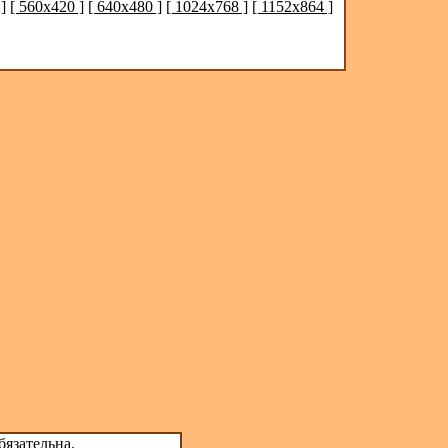
]
[ 560x420 ]
[ 640x480 ]
[ 1024x768 ]
[ 1152x864 ]
бязательна.