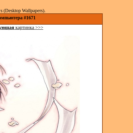
(Desktop Wallpapers).
компьютера #1671
ующая
картинка >>>