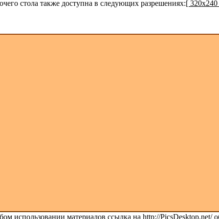
бочего стола также доступна в следующих разрешениях:
[ 320x240 
ом использовании материалов ссылка на http://PicsDesktop.net/ о