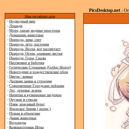
PicsDesktop.net
- Ог
Обои для рабочего стола
-
Подводный мир
-
Лошади
-
Море, океан, водные просторы
-
Домашние животные
-
Природа, зима, снег
-
Природа, лето, растения
-
Природа, Весна, всё расцветает
-
Природа, Осень, опавшие листья
-
Природа, Горы, Скалы
-
Насекомые и бабочки
-
Готические Страшные (Gothic Horror)
-
Новогодние и рождественские обои
-
Цветы - живые
-
Древние замки и строения
-
Современные Городские пейзажи
-
Лес, деревья, зелень
-
Напитки и кулинарные шедевры
-
Оружие и стволы
-
Пляж, красивый берег
-
Японское Аниме ( anime )
-
Птицы в объективе
-
Дикие животные
-
Водопады
-
Компьютерные Игры