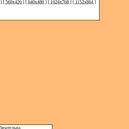
]
[ 560x420 ]
[ 640x480 ]
[ 1024x768 ]
[ 1152x864 ]
бязательна.