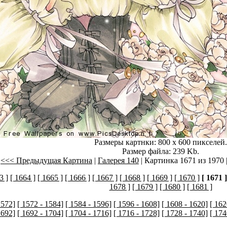
Размеры картнки: 800 x 600 пикселей.
Размер файла: 239 Kb.
<<< Предыдущая Картина
|
Галерея 140
| Картинка 1671 из 1970 
3 ]
[ 1664 ]
[ 1665 ]
[ 1666 ]
[ 1667 ]
[ 1668 ]
[ 1669 ]
[ 1670 ]
[ 1671 ]
1678 ]
[ 1679 ]
[ 1680 ]
[ 1681 ]
1572]
[ 1572 - 1584]
[ 1584 - 1596]
[ 1596 - 1608]
[ 1608 - 1620]
[ 162
1692]
[ 1692 - 1704]
[ 1704 - 1716]
[ 1716 - 1728]
[ 1728 - 1740]
[ 174