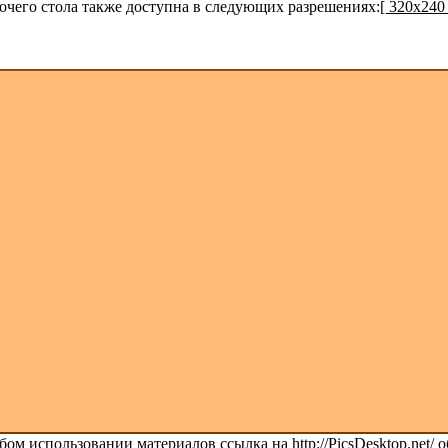
бочего стола также доступна в следующих разрешениях:
[ 320x240 
ом использовании материалов ссылка на http://PicsDesktop.net/ о