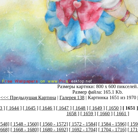
Размеры картнки: 800 x 600 пикселей.
Размер файла: 165.1 Kb.
<<< Предыдущая Картина
|
Галерея 138
| Картинка 1651 из 1970 
3 ]
[ 1644 ]
[ 1645 ]
[ 1646 ]
[ 1647 ]
[ 1648 ]
[ 1649 ]
[ 1650 ]
[ 1651 ]
1658 ]
[ 1659 ]
[ 1660 ]
[ 1661 ]
1548]
[ 1548 - 1560]
[ 1560 - 1572]
[ 1572 - 1584]
[ 1584 - 1596]
[ 159
1668]
[ 1668 - 1680]
[ 1680 - 1692]
[ 1692 - 1704]
[ 1704 - 1716]
[ 171