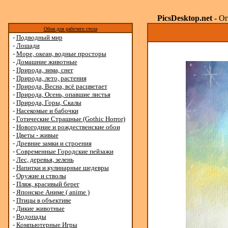
PicsDesktop.net
- Ог
Обои для рабочего стола
-
Подводный мир
-
Лошади
-
Море, океан, водные просторы
-
Домашние животные
-
Природа, зима, снег
-
Природа, лето, растения
-
Природа, Весна, всё расцветает
-
Природа, Осень, опавшие листья
-
Природа, Горы, Скалы
-
Насекомые и бабочки
-
Готические Страшные (Gothic Horror)
-
Новогодние и рождественские обои
-
Цветы - живые
-
Древние замки и строения
-
Современные Городские пейзажи
-
Лес, деревья, зелень
-
Напитки и кулинарные шедевры
-
Оружие и стволы
-
Пляж, красивый берег
-
Японское Аниме ( anime )
-
Птицы в объективе
-
Дикие животные
-
Водопады
-
Компьютерные Игры