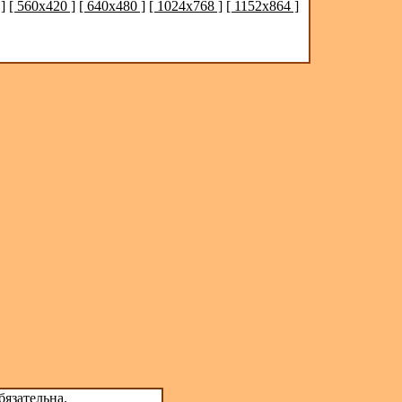
]
[ 560x420 ]
[ 640x480 ]
[ 1024x768 ]
[ 1152x864 ]
бязательна.