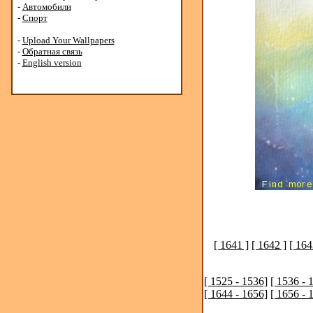
-
Автомобили
-
Спорт
-
Upload Your Wallpapers
-
Обратная связь
-
English version
[ 1641 ]
[ 1642 ]
[ 164
[ 1525 - 1536]
[ 1536 - 
[ 1644 - 1656]
[ 1656 - 