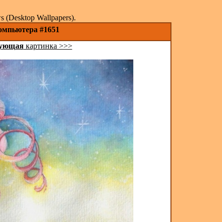
(Desktop Wallpapers).
компьютера #1651
ующая
картинка >>>