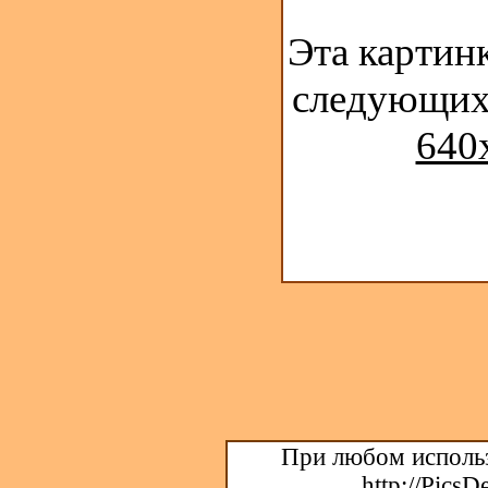
Эта картинк
следующих
640
При любом использ
http://PicsD