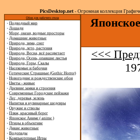
PicsDesktop.net
- Огромная коллекция Графичес
Обои для рабочего стола
Японское
-
Подводный мир
-
Лошади
-
Море, океан, водные просторы
-
Домашние животные
-
Природа, зима, снег
-
Природа, лето, растения
<<< Пред
-
Природа, Весна, всё расцветает
-
Природа, Осень, опавшие листья
-
Природа, Горы, Скалы
19
-
Насекомые и бабочки
-
Готические Страшные (Gothic Horror)
-
Новогодние и рождественские обои
-
Цветы - живые
-
Древние замки и строения
-
Современные Городские пейзажи
-
Лес, деревья, зелень
-
Напитки и кулинарные шедевры
-
Оружие и стволы
-
Пляж, красивый берег
-
Японское Аниме ( anime )
-
Птицы в объективе
-
Дикие животные
-
Водопады
-
Компьютерные Игры