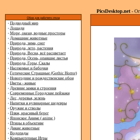
PicsDesktop.net
- Ог
Обои для рабочего стола
-
Подводный мир
-
Лошади
-
Море, океан, водные просторы
-
Домашние животные
-
Природа, зима, снег
-
Природа, лето, растения
-
Природа, Весна, всё расцветает
-
Природа, Осень, опавшие листья
-
Природа, Горы, Скалы
-
Насекомые и бабочки
-
Готические Страшные (Gothic Horror)
-
Новогодние и рождественские обои
-
Цветы - живые
-
Древние замки и строения
-
Современные Городские пейзажи
-
Лес, деревья, зелень
-
Напитки и кулинарные шедевры
-
Оружие и стволы
-
Пляж, красивый берег
-
Японское Аниме ( anime )
-
Птицы в объективе
-
Дикие животные
-
Водопады
-
Компьютерные Игры