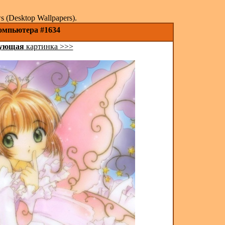
(Desktop Wallpapers).
компьютера #1634
ующая
картинка >>>