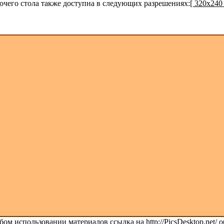
бочего стола также доступна в следующих разрешениях:
[ 320x240 
ом использовании материалов ссылка на http://PicsDesktop.net/ о