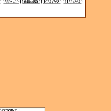
]
[ 560x420 ]
[ 640x480 ]
[ 1024x768 ]
[ 1152x864 ]
бязательна.