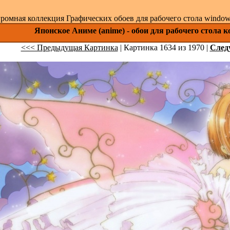
ромная коллекция Графических обоев для рабочего стола windows 
Японское Аниме (anime) - обои для рабочего стола 
<<< Предыдущая Картинка
| Картинка 1634 из 1970 |
След