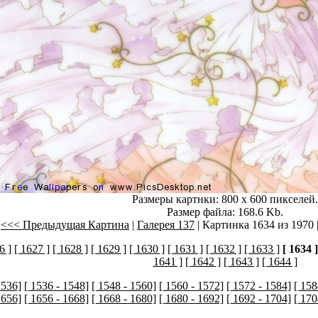
Размеры картнки: 800 x 600 пикселей.
Размер файла: 168.6 Kb.
<<< Предыдущая Картина
|
Галерея 137
| Картинка 1634 из 1970 
6 ]
[ 1627 ]
[ 1628 ]
[ 1629 ]
[ 1630 ]
[ 1631 ]
[ 1632 ]
[ 1633 ]
[ 1634 ]
1641 ]
[ 1642 ]
[ 1643 ]
[ 1644 ]
1536]
[ 1536 - 1548]
[ 1548 - 1560]
[ 1560 - 1572]
[ 1572 - 1584]
[ 158
1656]
[ 1656 - 1668]
[ 1668 - 1680]
[ 1680 - 1692]
[ 1692 - 1704]
[ 170