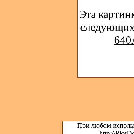
Эта картинк
следующих
640
При любом использ
http://PicsD