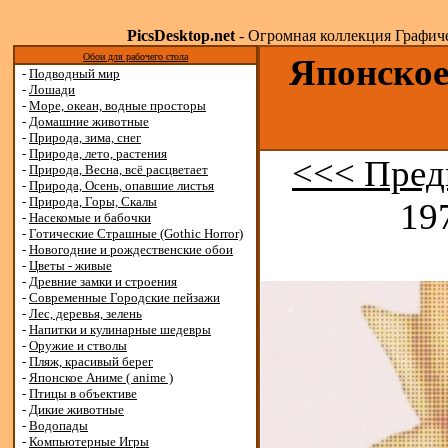
PicsDesktop.net
- Огромная коллекция Графичес
Обои для рабочего стола
Японское
-
Подводный мир
-
Лошади
-
Море, океан, водные просторы
-
Домашние животные
-
Природа, зима, снег
-
Природа, лето, растения
<<< Пред
-
Природа, Весна, всё расцветает
-
Природа, Осень, опавшие листья
-
Природа, Горы, Скалы
19
-
Насекомые и бабочки
-
Готические Страшные (Gothic Horror)
-
Новогодние и рождественские обои
-
Цветы - живые
-
Древние замки и строения
-
Современные Городские пейзажи
-
Лес, деревья, зелень
-
Напитки и кулинарные шедевры
-
Оружие и стволы
-
Пляж, красивый берег
-
Японское Аниме ( anime )
-
Птицы в объективе
-
Дикие животные
-
Водопады
-
Компьютерные Игры