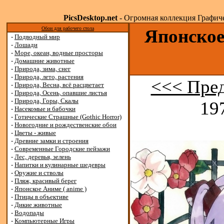
PicsDesktop.net
- Огромная коллекция Графичес
Обои для рабочего стола
Японское
-
Подводный мир
-
Лошади
-
Море, океан, водные просторы
-
Домашние животные
-
Природа, зима, снег
-
Природа, лето, растения
<<< Пре
-
Природа, Весна, всё расцветает
-
Природа, Осень, опавшие листья
-
Природа, Горы, Скалы
19
-
Насекомые и бабочки
-
Готические Страшные (Gothic Horror)
-
Новогодние и рождественские обои
-
Цветы - живые
-
Древние замки и строения
-
Современные Городские пейзажи
-
Лес, деревья, зелень
-
Напитки и кулинарные шедевры
-
Оружие и стволы
-
Пляж, красивый берег
-
Японское Аниме ( anime )
-
Птицы в объективе
-
Дикие животные
-
Водопады
-
Компьютерные Игры