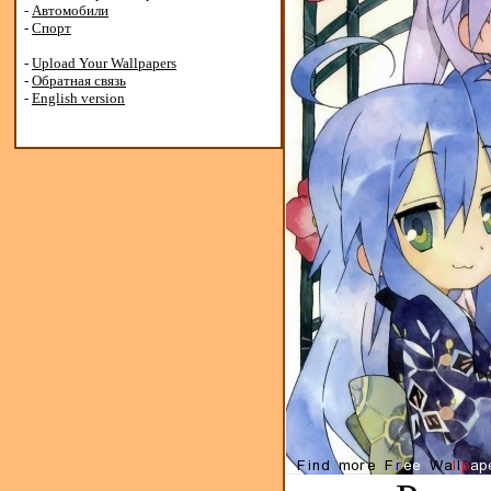
-
Автомобили
-
Спорт
-
Upload Your Wallpapers
-
Обратная связь
-
English version