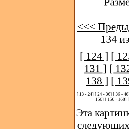
Разме
<<< Преды
134 из
[ 124 ]
[ 12
131 ]
[ 13
138 ]
[ 13
[ 13 - 24]
[ 24 - 36]
[ 36 - 48
156]
[ 156 - 168]
Эта картинк
следующих