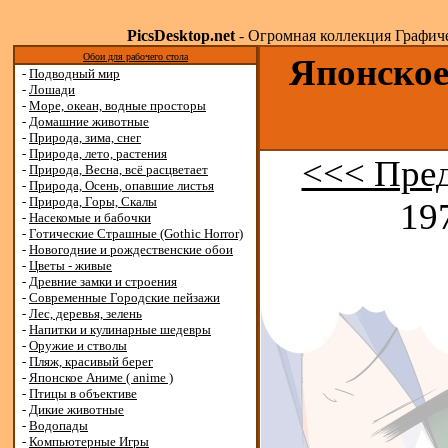
PicsDesktop.net
- Огромная коллекция Графичес
Обои для рабочего стола
Японское
-
Подводный мир
-
Лошади
-
Море, океан, водные просторы
-
Домашние животные
-
Природа, зима, снег
-
Природа, лето, растения
<<< Пре
-
Природа, Весна, всё расцветает
-
Природа, Осень, опавшие листья
-
Природа, Горы, Скалы
19
-
Насекомые и бабочки
-
Готические Страшные (Gothic Horror)
-
Новогодние и рождественские обои
-
Цветы - живые
-
Древние замки и строения
-
Современные Городские пейзажи
-
Лес, деревья, зелень
-
Напитки и кулинарные шедевры
-
Оружие и стволы
-
Пляж, красивый берег
-
Японское Аниме ( anime )
-
Птицы в объективе
-
Дикие животные
-
Водопады
-
Компьютерные Игры