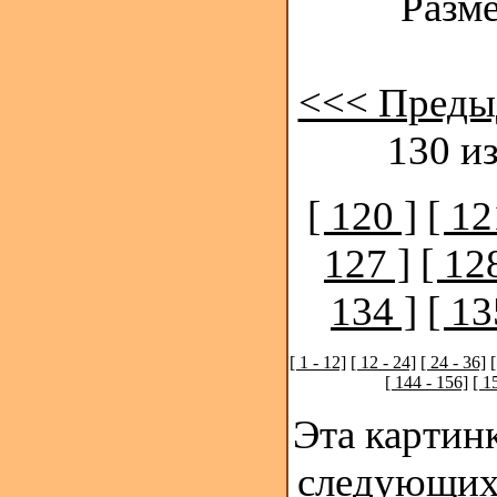
Разме
<<< Преды
130 из
[ 120 ]
[ 12
127 ]
[ 12
134 ]
[ 13
[ 1 - 12]
[ 12 - 24]
[ 24 - 36]
[
[ 144 - 156]
[ 1
Эта картинк
следующих