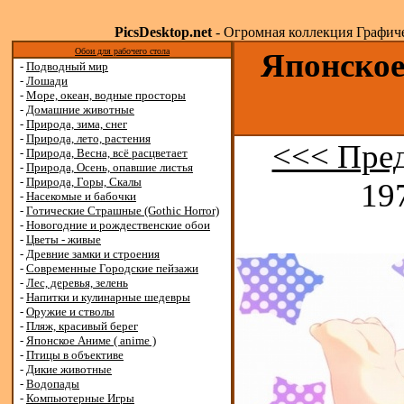
PicsDesktop.net
- Огромная коллекция Графичес
Обои для рабочего стола
Японское
-
Подводный мир
-
Лошади
-
Море, океан, водные просторы
-
Домашние животные
-
Природа, зима, снег
-
Природа, лето, растения
<<< Пре
-
Природа, Весна, всё расцветает
-
Природа, Осень, опавшие листья
-
Природа, Горы, Скалы
19
-
Насекомые и бабочки
-
Готические Страшные (Gothic Horror)
-
Новогодние и рождественские обои
-
Цветы - живые
-
Древние замки и строения
-
Современные Городские пейзажи
-
Лес, деревья, зелень
-
Напитки и кулинарные шедевры
-
Оружие и стволы
-
Пляж, красивый берег
-
Японское Аниме ( anime )
-
Птицы в объективе
-
Дикие животные
-
Водопады
-
Компьютерные Игры