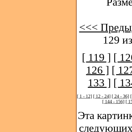
Разме
<<< Преды
129 из
[ 119 ]
[ 12
126 ]
[ 12
133 ]
[ 13
[ 1 - 12]
[ 12 - 24]
[ 24 - 36]
[
[ 144 - 156]
[ 1
Эта картинк
следующих