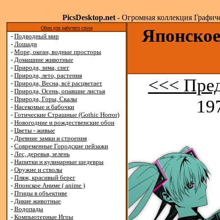
PicsDesktop.net
- Огромная коллекция Графичес
Обои для рабочего стола
Японское
-
Подводный мир
-
Лошади
-
Море, океан, водные просторы
-
Домашние животные
-
Природа, зима, снег
-
Природа, лето, растения
<<< Пре
-
Природа, Весна, всё расцветает
-
Природа, Осень, опавшие листья
-
Природа, Горы, Скалы
19
-
Насекомые и бабочки
-
Готические Страшные (Gothic Horror)
-
Новогодние и рождественские обои
-
Цветы - живые
-
Древние замки и строения
-
Современные Городские пейзажи
-
Лес, деревья, зелень
-
Напитки и кулинарные шедевры
-
Оружие и стволы
-
Пляж, красивый берег
-
Японское Аниме ( anime )
-
Птицы в объективе
-
Дикие животные
-
Водопады
-
Компьютерные Игры