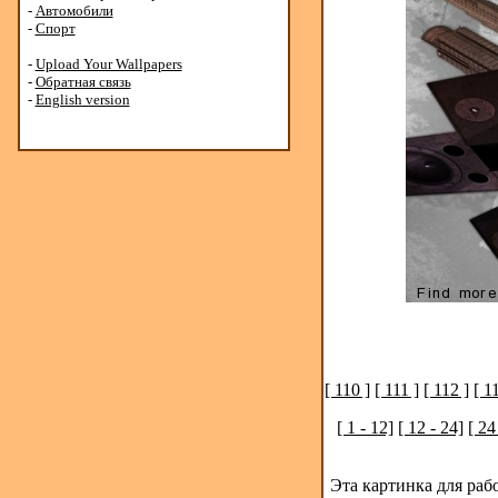
-
Автомобили
-
Спорт
-
Upload Your Wallpapers
-
Обратная связь
-
English version
[ 110 ]
[ 111 ]
[ 112 ]
[ 1
[ 1 - 12]
[ 12 - 24]
[ 24
Эта картинка для раб