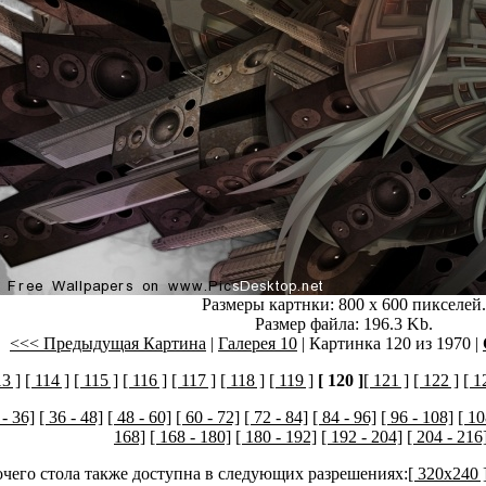
Размеры картнки: 800 x 600 пикселей.
Размер файла: 196.3 Kb.
<<< Предыдущая Картина
|
Галерея 10
| Картинка 120 из 1970 |
13 ]
[ 114 ]
[ 115 ]
[ 116 ]
[ 117 ]
[ 118 ]
[ 119 ]
[ 120 ]
[ 121 ]
[ 122 ]
[ 1
 - 36]
[ 36 - 48]
[ 48 - 60]
[ 60 - 72]
[ 72 - 84]
[ 84 - 96]
[ 96 - 108]
[ 10
168]
[ 168 - 180]
[ 180 - 192]
[ 192 - 204]
[ 204 - 216
очего стола также доступна в следующих разрешениях:
[ 320x240 