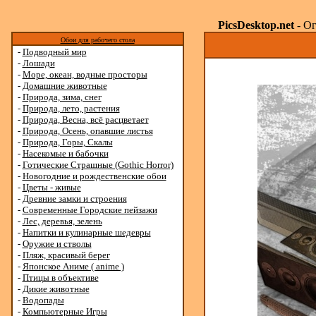
PicsDesktop.net
- Ог
Обои для рабочего стола
-
Подводный мир
-
Лошади
-
Море, океан, водные просторы
-
Домашние животные
-
Природа, зима, снег
-
Природа, лето, растения
-
Природа, Весна, всё расцветает
-
Природа, Осень, опавшие листья
-
Природа, Горы, Скалы
-
Насекомые и бабочки
-
Готические Страшные (Gothic Horror)
-
Новогодние и рождественские обои
-
Цветы - живые
-
Древние замки и строения
-
Современные Городские пейзажи
-
Лес, деревья, зелень
-
Напитки и кулинарные шедевры
-
Оружие и стволы
-
Пляж, красивый берег
-
Японское Аниме ( anime )
-
Птицы в объективе
-
Дикие животные
-
Водопады
-
Компьютерные Игры