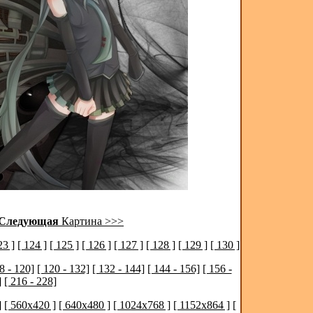
Следующая
Картина >>>
23 ]
[ 124 ]
[ 125 ]
[ 126 ]
[ 127 ]
[ 128 ]
[ 129 ]
[ 130 ]
8 - 120]
[ 120 - 132]
[ 132 - 144]
[ 144 - 156]
[ 156 -
]
[ 216 - 228]
]
[ 560x420 ]
[ 640x480 ]
[ 1024x768 ]
[ 1152x864 ]
[