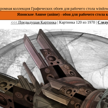
ромная коллекция Графических обоев для рабочего стола windows 
Японское Аниме (anime) - обои для рабочего стола 
<<< Предыдущая Картинка
| Картинка 120 из 1970 |
След