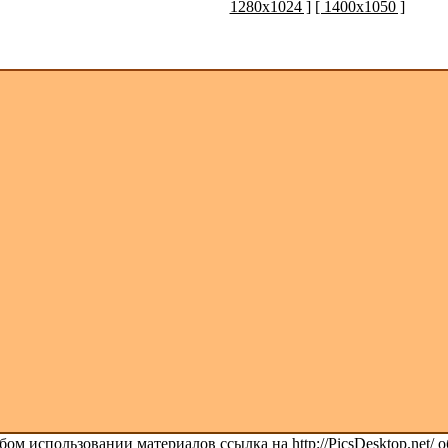
1280x1024 ]
[ 1400x1050 ]
ом использовании материалов ссылка на http://PicsDesktop.net/ о