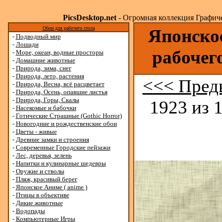
PicsDesktop.net
- Огромная коллекция Графичес
Обои для рабочего стола
Японское
-
Подводный мир
-
Лошади
рабочег
-
Море, океан, водные просторы
-
Домашние животные
-
Природа, зима, снег
-
Природа, лето, растения
<<< Пред
-
Природа, Весна, всё расцветает
-
Природа, Осень, опавшие листья
-
Природа, Горы, Скалы
1923 из 
-
Насекомые и бабочки
-
Готические Страшные (Gothic Horror)
-
Новогодние и рождественские обои
-
Цветы - живые
-
Древние замки и строения
-
Современные Городские пейзажи
-
Лес, деревья, зелень
-
Напитки и кулинарные шедевры
-
Оружие и стволы
-
Пляж, красивый берег
-
Японское Аниме ( anime )
-
Птицы в объективе
-
Дикие животные
-
Водопады
-
Компьютерные Игры