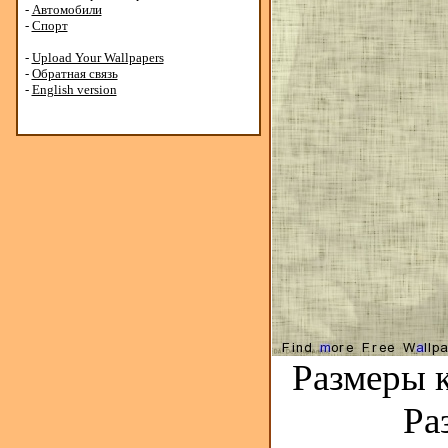
-
Автомобили
-
Спорт
-
Upload Your Wallpapers
-
Обратная связь
-
English version
Размеры к
Ра