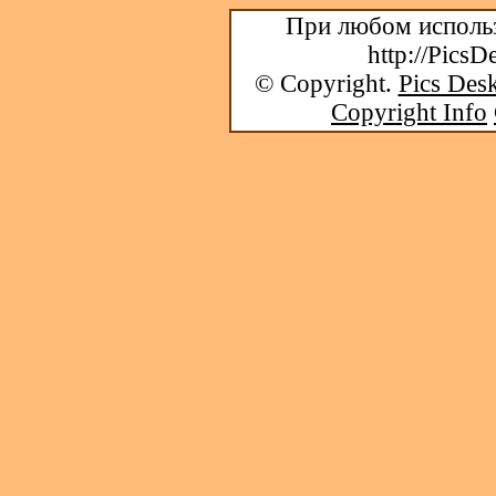
При любом использ
http://PicsD
© Copyright.
Pics Desk
Copyright Info