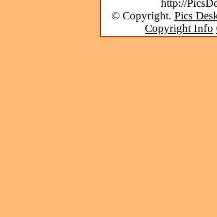
http://PicsD
© Copyright.
Pics Desk
Copyright Info