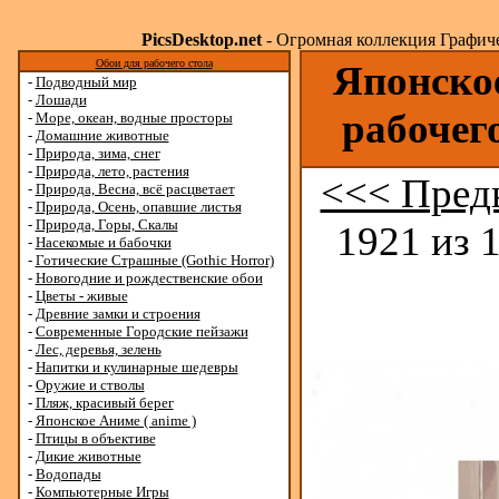
PicsDesktop.net
- Огромная коллекция Графичес
Обои для рабочего стола
Японское
-
Подводный мир
-
Лошади
рабочег
-
Море, океан, водные просторы
-
Домашние животные
-
Природа, зима, снег
-
Природа, лето, растения
<<< Пред
-
Природа, Весна, всё расцветает
-
Природа, Осень, опавшие листья
-
Природа, Горы, Скалы
1921 из 
-
Насекомые и бабочки
-
Готические Страшные (Gothic Horror)
-
Новогодние и рождественские обои
-
Цветы - живые
-
Древние замки и строения
-
Современные Городские пейзажи
-
Лес, деревья, зелень
-
Напитки и кулинарные шедевры
-
Оружие и стволы
-
Пляж, красивый берег
-
Японское Аниме ( anime )
-
Птицы в объективе
-
Дикие животные
-
Водопады
-
Компьютерные Игры