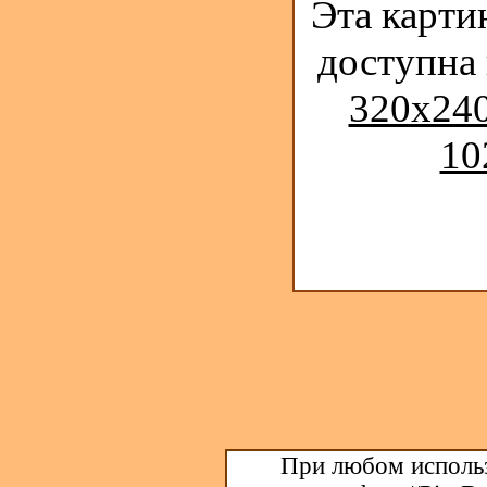
Эта карти
доступна
320x240
10
При любом использ