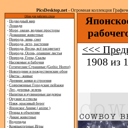
PicsDesktop.net
- Огромная коллекция Графичес
Обои для рабочего стола
Японское
-
Подводный мир
-
Лошади
рабочег
-
Море, океан, водные просторы
-
Домашние животные
-
Природа, зима, снег
-
Природа, лето, растения
<<< Пред
-
Природа, Весна, всё расцветает
-
Природа, Осень, опавшие листья
-
Природа, Горы, Скалы
1908 из 
-
Насекомые и бабочки
-
Готические Страшные (Gothic Horror)
-
Новогодние и рождественские обои
-
Цветы - живые
-
Древние замки и строения
-
Современные Городские пейзажи
-
Лес, деревья, зелень
-
Напитки и кулинарные шедевры
-
Оружие и стволы
-
Пляж, красивый берег
-
Японское Аниме ( anime )
-
Птицы в объективе
-
Дикие животные
-
Водопады
-
Компьютерные Игры