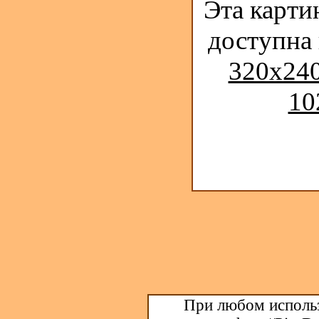
Эта карти
доступна
320x240
10
При любом использ