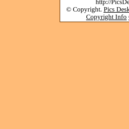
http://PicsD
© Copyright.
Pics Desk
Copyright Info