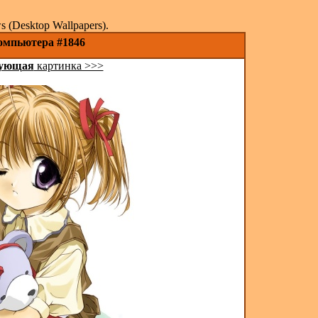
(Desktop Wallpapers).
компьютера #1846
ующая
картинка >>>