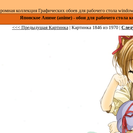
ромная коллекция Графических обоев для рабочего стола windows 
Японское Аниме (anime) - обои для рабочего стола 
<<< Предыдущая Картинка
| Картинка 1846 из 1970 |
След