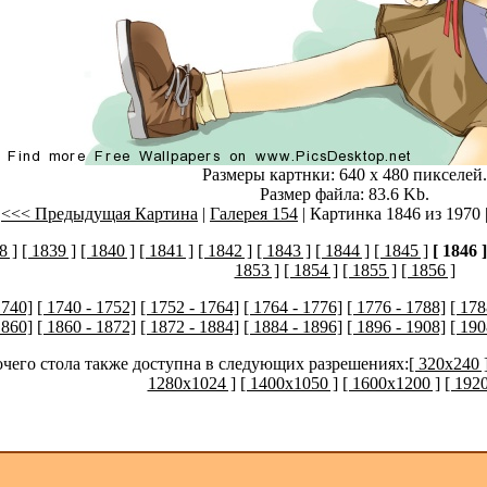
Размеры картнки: 640 x 480 пикселей.
Размер файла: 83.6 Kb.
<<< Предыдущая Картина
|
Галерея 154
| Картинка 1846 из 1970 
8 ]
[ 1839 ]
[ 1840 ]
[ 1841 ]
[ 1842 ]
[ 1843 ]
[ 1844 ]
[ 1845 ]
[ 1846 ]
1853 ]
[ 1854 ]
[ 1855 ]
[ 1856 ]
1740]
[ 1740 - 1752]
[ 1752 - 1764]
[ 1764 - 1776]
[ 1776 - 1788]
[ 178
1860]
[ 1860 - 1872]
[ 1872 - 1884]
[ 1884 - 1896]
[ 1896 - 1908]
[ 190
очего стола также доступна в следующих разрешениях:
[ 320x240 
1280x1024 ]
[ 1400x1050 ]
[ 1600x1200 ]
[ 192