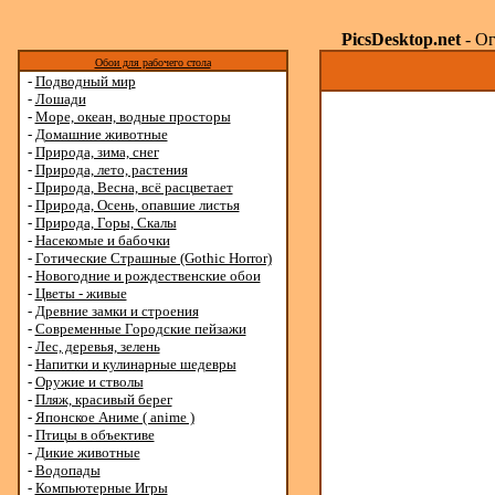
PicsDesktop.net
- Ог
Обои для рабочего стола
-
Подводный мир
-
Лошади
-
Море, океан, водные просторы
-
Домашние животные
-
Природа, зима, снег
-
Природа, лето, растения
-
Природа, Весна, всё расцветает
-
Природа, Осень, опавшие листья
-
Природа, Горы, Скалы
-
Насекомые и бабочки
-
Готические Страшные (Gothic Horror)
-
Новогодние и рождественские обои
-
Цветы - живые
-
Древние замки и строения
-
Современные Городские пейзажи
-
Лес, деревья, зелень
-
Напитки и кулинарные шедевры
-
Оружие и стволы
-
Пляж, красивый берег
-
Японское Аниме ( anime )
-
Птицы в объективе
-
Дикие животные
-
Водопады
-
Компьютерные Игры