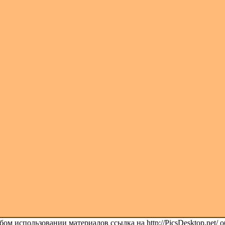
ом использовании материалов ссылка на http://PicsDesktop.net/ о