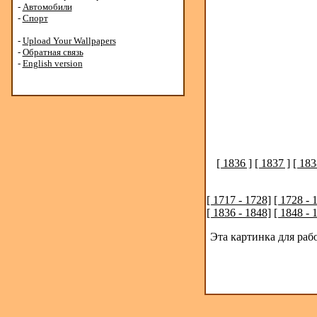
-
Автомобили
-
Спорт
-
Upload Your Wallpapers
-
Обратная связь
-
English version
[ 1836 ]
[ 1837 ]
[ 183
[ 1717 - 1728]
[ 1728 - 
[ 1836 - 1848]
[ 1848 - 
Эта картинка для раб