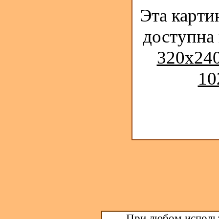
Эта карти
доступна
320x240
10
При любом использ