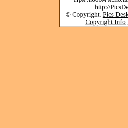
http://PicsD
© Copyright.
Pics Desk
Copyright Info