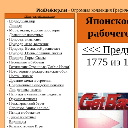
PicsDesktop.net
- Огромная коллекция Графичес
Обои для рабочего стола
Японское
-
Подводный мир
-
Лошади
рабочег
-
Море, океан, водные просторы
-
Домашние животные
-
Природа, зима, снег
-
Природа, лето, растения
<<< Пред
-
Природа, Весна, всё расцветает
-
Природа, Осень, опавшие листья
-
Природа, Горы, Скалы
1775 из 
-
Насекомые и бабочки
-
Готические Страшные (Gothic Horror)
-
Новогодние и рождественские обои
-
Цветы - живые
-
Древние замки и строения
-
Современные Городские пейзажи
-
Лес, деревья, зелень
-
Напитки и кулинарные шедевры
-
Оружие и стволы
-
Пляж, красивый берег
-
Японское Аниме ( anime )
-
Птицы в объективе
-
Дикие животные
-
Водопады
-
Компьютерные Игры