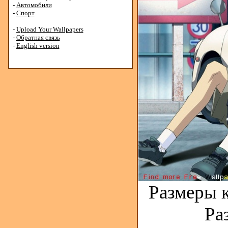
-
Автомобили
-
Спорт
-
Upload Your Wallpapers
-
Обратная связь
-
English version
Размеры к
Ра