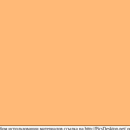
ом использовании материалов ссылка на http://PicsDesktop.net/ о