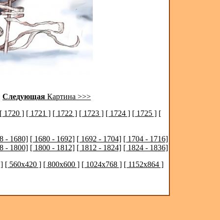
|
Следующая
Картина >>>
[ 1720 ]
[ 1721 ]
[ 1722 ]
[ 1723 ]
[ 1724 ]
[ 1725 ]
[
8 - 1680]
[ 1680 - 1692]
[ 1692 - 1704]
[ 1704 - 1716]
8 - 1800]
[ 1800 - 1812]
[ 1812 - 1824]
[ 1824 - 1836]
]
[ 560x420 ]
[ 800x600 ]
[ 1024x768 ]
[ 1152x864 ]