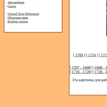
-
Автомобили
-
Спорт
-
Upload Your Wallpapers
-
Обратная связь
-
English version
[ 1709 ]
[ 1710 ]
[ 171
[ 1597 - 1608]
[ 1608 - 
[ 1716 - 1728]
[ 1728 - 
Эта картинка для ра