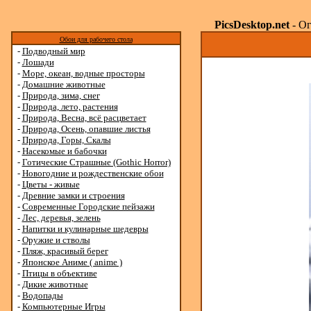
PicsDesktop.net
- Ог
Обои для рабочего стола
-
Подводный мир
-
Лошади
-
Море, океан, водные просторы
-
Домашние животные
-
Природа, зима, снег
-
Природа, лето, растения
-
Природа, Весна, всё расцветает
-
Природа, Осень, опавшие листья
-
Природа, Горы, Скалы
-
Насекомые и бабочки
-
Готические Страшные (Gothic Horror)
-
Новогодние и рождественские обои
-
Цветы - живые
-
Древние замки и строения
-
Современные Городские пейзажи
-
Лес, деревья, зелень
-
Напитки и кулинарные шедевры
-
Оружие и стволы
-
Пляж, красивый берег
-
Японское Аниме ( anime )
-
Птицы в объективе
-
Дикие животные
-
Водопады
-
Компьютерные Игры