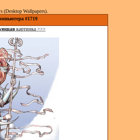
(Desktop Wallpapers).
компьютера #1719
ующая
картинка >>>