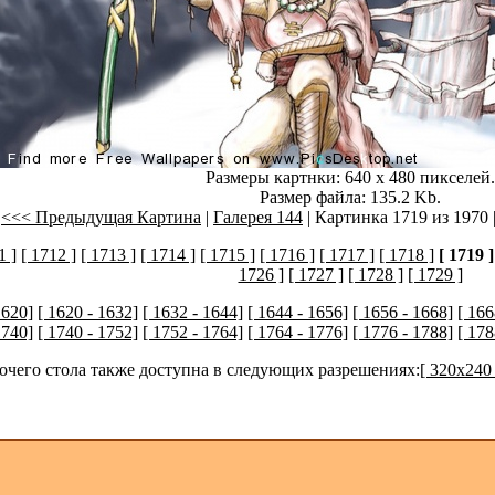
Размеры картнки: 640 x 480 пикселей.
Размер файла: 135.2 Kb.
<<< Предыдущая Картина
|
Галерея 144
| Картинка 1719 из 1970 
1 ]
[ 1712 ]
[ 1713 ]
[ 1714 ]
[ 1715 ]
[ 1716 ]
[ 1717 ]
[ 1718 ]
[ 1719 ]
1726 ]
[ 1727 ]
[ 1728 ]
[ 1729 ]
1620]
[ 1620 - 1632]
[ 1632 - 1644]
[ 1644 - 1656]
[ 1656 - 1668]
[ 166
1740]
[ 1740 - 1752]
[ 1752 - 1764]
[ 1764 - 1776]
[ 1776 - 1788]
[ 178
бочего стола также доступна в следующих разрешениях:
[ 320x240 