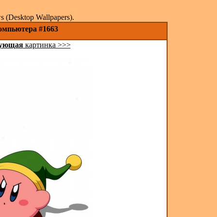
(Desktop Wallpapers).
компьютера #1663
ующая
картинка >>>