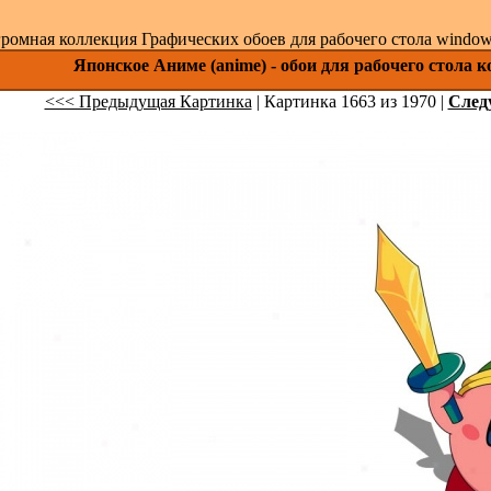
ромная коллекция Графических обоев для рабочего стола windows 
Японское Аниме (anime) - обои для рабочего стола 
<<< Предыдущая Картинка
| Картинка 1663 из 1970 |
След