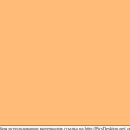
ом использовании материалов ссылка на http://PicsDesktop.net/ о