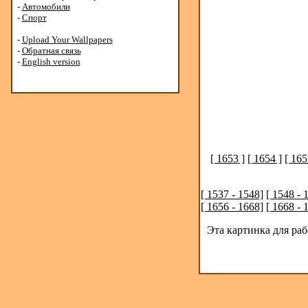
-
Автомобили
-
Спорт
-
Upload Your Wallpapers
-
Обратная связь
-
English version
[ 1653 ]
[ 1654 ]
[ 165
[ 1537 - 1548]
[ 1548 - 
[ 1656 - 1668]
[ 1668 - 
Эта картинка для ра