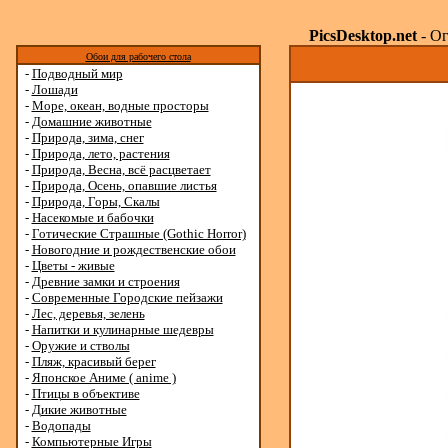
PicsDesktop.net
- Ог
Обои для рабочего стола
-
Подводный мир
-
Лошади
-
Море, океан, водные просторы
-
Домашние животные
-
Природа, зима, снег
-
Природа, лето, растения
-
Природа, Весна, всё расцветает
-
Природа, Осень, опавшие листья
-
Природа, Горы, Скалы
-
Насекомые и бабочки
-
Готические Страшные (Gothic Horror)
-
Новогодние и рождественские обои
-
Цветы - живые
-
Древние замки и строения
-
Современные Городские пейзажи
-
Лес, деревья, зелень
-
Напитки и кулинарные шедевры
-
Оружие и стволы
-
Пляж, красивый берег
-
Японское Аниме ( anime )
-
Птицы в объективе
-
Дикие животные
-
Водопады
-
Компьютерные Игры