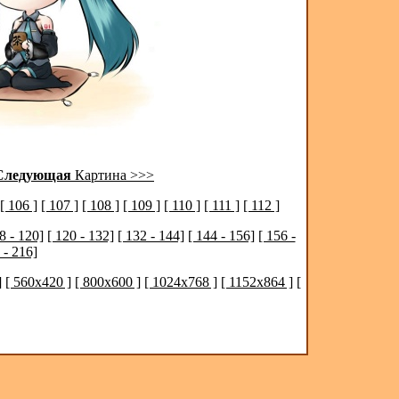
Следующая
Картина >>>
[ 106 ]
[ 107 ]
[ 108 ]
[ 109 ]
[ 110 ]
[ 111 ]
[ 112 ]
8 - 120]
[ 120 - 132]
[ 132 - 144]
[ 144 - 156]
[ 156 -
 - 216]
]
[ 560x420 ]
[ 800x600 ]
[ 1024x768 ]
[ 1152x864 ]
[