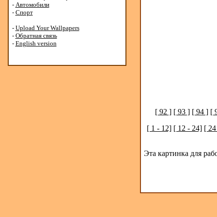
-
Автомобили
-
Спорт
-
Upload Your Wallpapers
-
Обратная связь
-
English version
[ 92 ]
[ 93 ]
[ 94 ]
[ 
[ 1 - 12]
[ 12 - 24]
[ 24
Эта картинка для раб