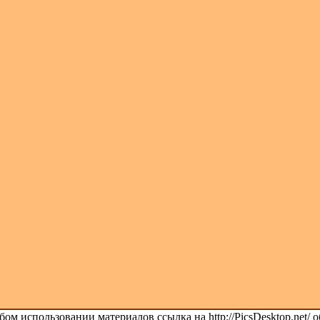
ом использовании материалов ссылка на http://PicsDesktop.net/ о