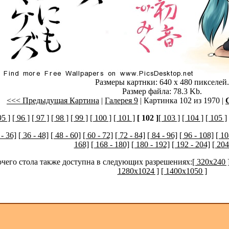
Размеры картнки: 640 x 480 пикселей.
Размер файла: 78.3 Kb.
<<< Предыдущая Картина
|
Галерея 9
| Картинка 102 из 1970 |
95 ]
[ 96 ]
[ 97 ]
[ 98 ]
[ 99 ]
[ 100 ]
[ 101 ]
[ 102 ]
[ 103 ]
[ 104 ]
[ 105 ]
 - 36]
[ 36 - 48]
[ 48 - 60]
[ 60 - 72]
[ 72 - 84]
[ 84 - 96]
[ 96 - 108]
[ 10
168]
[ 168 - 180]
[ 180 - 192]
[ 192 - 204]
[ 204
очего стола также доступна в следующих разрешениях:
[ 320x240 
1280x1024 ]
[ 1400x1050 ]