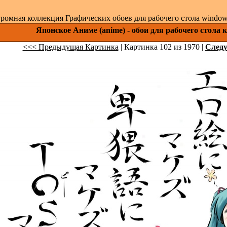
ромная коллекция Графических обоев для рабочего стола windows 
Японское Аниме (anime) - обои для рабочего стола 
<<< Предыдущая Картинка
| Картинка 102 из 1970 |
След