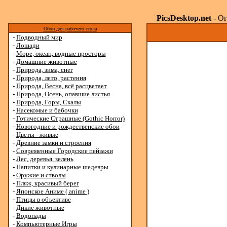
PicsDesktop.net
- Ог
Обои для рабочего стола
-
Подводный мир
-
Лошади
-
Море, океан, водные просторы
-
Домашние животные
-
Природа, зима, снег
-
Природа, лето, растения
-
Природа, Весна, всё расцветает
-
Природа, Осень, опавшие листья
-
Природа, Горы, Скалы
-
Насекомые и бабочки
-
Готические Страшные (Gothic Horror)
-
Новогодние и рождественские обои
-
Цветы - живые
-
Древние замки и строения
-
Современные Городские пейзажи
-
Лес, деревья, зелень
-
Напитки и кулинарные шедевры
-
Оружие и стволы
-
Пляж, красивый берег
-
Японское Аниме ( anime )
-
Птицы в объективе
-
Дикие животные
-
Водопады
-
Компьютерные Игры