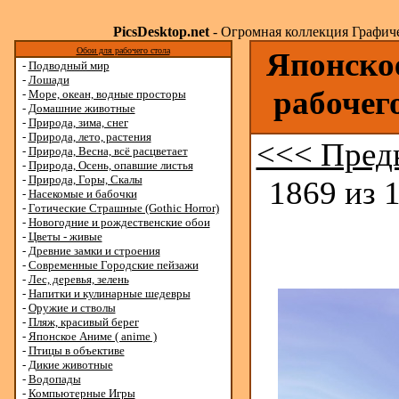
PicsDesktop.net
- Огромная коллекция Графичес
Обои для рабочего стола
Японское
-
Подводный мир
-
Лошади
рабочег
-
Море, океан, водные просторы
-
Домашние животные
-
Природа, зима, снег
-
Природа, лето, растения
<<< Пред
-
Природа, Весна, всё расцветает
-
Природа, Осень, опавшие листья
-
Природа, Горы, Скалы
1869 из 
-
Насекомые и бабочки
-
Готические Страшные (Gothic Horror)
-
Новогодние и рождественские обои
-
Цветы - живые
-
Древние замки и строения
-
Современные Городские пейзажи
-
Лес, деревья, зелень
-
Напитки и кулинарные шедевры
-
Оружие и стволы
-
Пляж, красивый берег
-
Японское Аниме ( anime )
-
Птицы в объективе
-
Дикие животные
-
Водопады
-
Компьютерные Игры