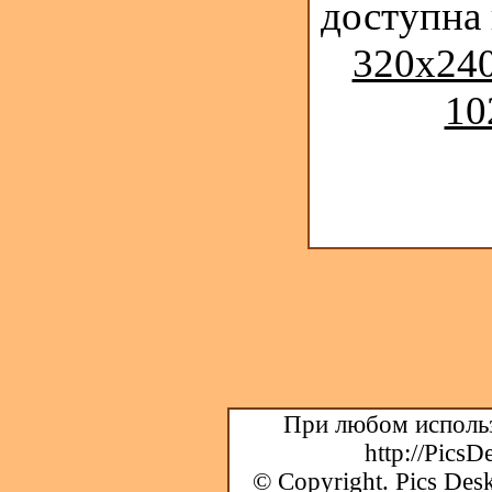
доступна
320x240
10
При любом использ
http://PicsD
© Copyright.
Pics Desk