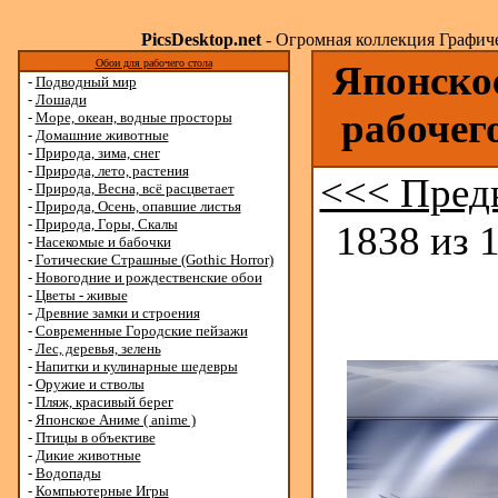
PicsDesktop.net
- Огромная коллекция Графичес
Обои для рабочего стола
Японское
-
Подводный мир
-
Лошади
рабочег
-
Море, океан, водные просторы
-
Домашние животные
-
Природа, зима, снег
-
Природа, лето, растения
<<< Пред
-
Природа, Весна, всё расцветает
-
Природа, Осень, опавшие листья
-
Природа, Горы, Скалы
1838 из 
-
Насекомые и бабочки
-
Готические Страшные (Gothic Horror)
-
Новогодние и рождественские обои
-
Цветы - живые
-
Древние замки и строения
-
Современные Городские пейзажи
-
Лес, деревья, зелень
-
Напитки и кулинарные шедевры
-
Оружие и стволы
-
Пляж, красивый берег
-
Японское Аниме ( anime )
-
Птицы в объективе
-
Дикие животные
-
Водопады
-
Компьютерные Игры