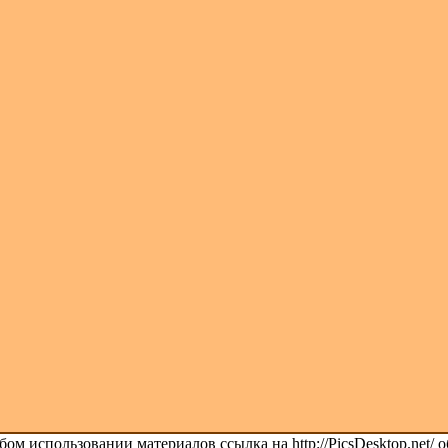
ом использовании материалов ссылка на http://PicsDesktop.net/ о