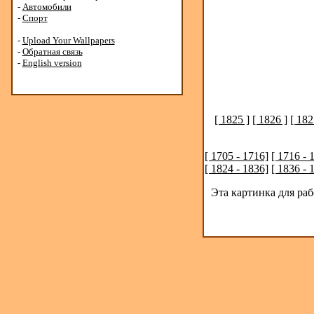
-
Автомобили
-
Спорт
-
Upload Your Wallpapers
-
Обратная связь
-
English version
[ 1825 ]
[ 1826 ]
[ 182
[ 1705 - 1716]
[ 1716 - 
[ 1824 - 1836]
[ 1836 - 
Эта картинка для ра