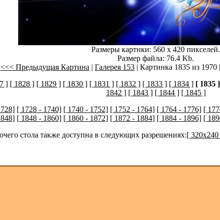
Размеры картнки: 560 x 420 пикселей.
Размер файла: 76.4 Kb.
<<< Предыдущая Картина
|
Галерея 153
| Картинка 1835 из 1970 
7 ]
[ 1828 ]
[ 1829 ]
[ 1830 ]
[ 1831 ]
[ 1832 ]
[ 1833 ]
[ 1834 ]
[ 1835 ]
1842 ]
[ 1843 ]
[ 1844 ]
[ 1845 ]
1728]
[ 1728 - 1740]
[ 1740 - 1752]
[ 1752 - 1764]
[ 1764 - 1776]
[ 177
1848]
[ 1848 - 1860]
[ 1860 - 1872]
[ 1872 - 1884]
[ 1884 - 1896]
[ 189
бочего стола также доступна в следующих разрешениях:
[ 320x240 