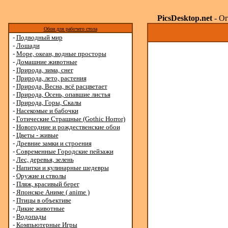
PicsDesktop.net
- Ог
Обои для рабочего стола
-
Подводный мир
-
Лошади
-
Море, океан, водные просторы
-
Домашние животные
-
Природа, зима, снег
-
Природа, лето, растения
-
Природа, Весна, всё расцветает
-
Природа, Осень, опавшие листья
-
Природа, Горы, Скалы
-
Насекомые и бабочки
-
Готические Страшные (Gothic Horror)
-
Новогодние и рождественские обои
-
Цветы - живые
-
Древние замки и строения
-
Современные Городские пейзажи
-
Лес, деревья, зелень
-
Напитки и кулинарные шедевры
-
Оружие и стволы
-
Пляж, красивый берег
-
Японское Аниме ( anime )
-
Птицы в объективе
-
Дикие животные
-
Водопады
-
Компьютерные Игры