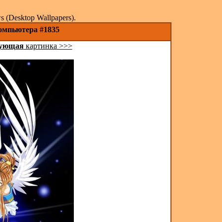
(Desktop Wallpapers).
компьютера #1835
ующая
картинка >>>