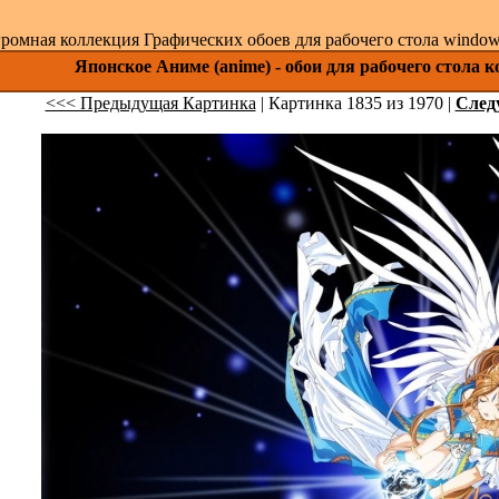
ромная коллекция Графических обоев для рабочего стола windows 
Японское Аниме (anime) - обои для рабочего стола 
<<< Предыдущая Картинка
| Картинка 1835 из 1970 |
След