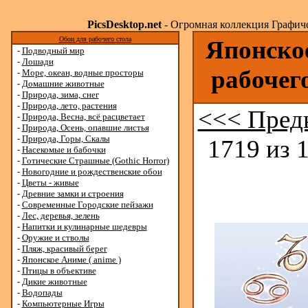
PicsDesktop.net
- Огромная коллекция Графичес
Обои для рабочего стола
Японское
-
Подводный мир
-
Лошади
рабочег
-
Море, океан, водные просторы
-
Домашние животные
-
Природа, зима, снег
-
Природа, лето, растения
<<< Пред
-
Природа, Весна, всё расцветает
-
Природа, Осень, опавшие листья
-
Природа, Горы, Скалы
1719 из 
-
Насекомые и бабочки
-
Готические Страшные (Gothic Horror)
-
Новогодние и рождественские обои
-
Цветы - живые
-
Древние замки и строения
-
Современные Городские пейзажи
-
Лес, деревья, зелень
-
Напитки и кулинарные шедевры
-
Оружие и стволы
-
Пляж, красивый берег
-
Японское Аниме ( anime )
-
Птицы в объективе
-
Дикие животные
-
Водопады
-
Компьютерные Игры