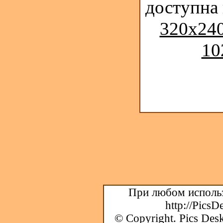
доступна
320x240
10
При любом использ
http://PicsD
© Copyright.
Pics Desk