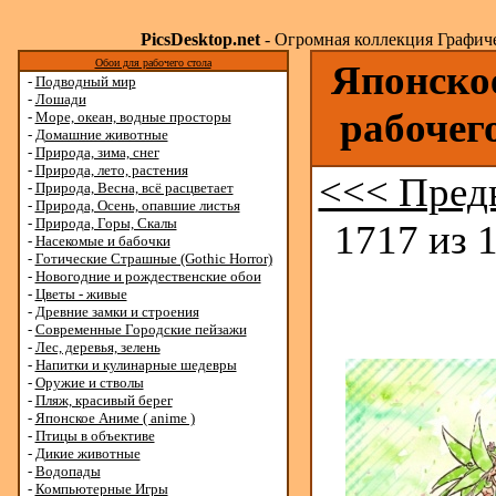
PicsDesktop.net
- Огромная коллекция Графичес
Обои для рабочего стола
Японское
-
Подводный мир
-
Лошади
рабочег
-
Море, океан, водные просторы
-
Домашние животные
-
Природа, зима, снег
-
Природа, лето, растения
<<< Пред
-
Природа, Весна, всё расцветает
-
Природа, Осень, опавшие листья
-
Природа, Горы, Скалы
1717 из 
-
Насекомые и бабочки
-
Готические Страшные (Gothic Horror)
-
Новогодние и рождественские обои
-
Цветы - живые
-
Древние замки и строения
-
Современные Городские пейзажи
-
Лес, деревья, зелень
-
Напитки и кулинарные шедевры
-
Оружие и стволы
-
Пляж, красивый берег
-
Японское Аниме ( anime )
-
Птицы в объективе
-
Дикие животные
-
Водопады
-
Компьютерные Игры