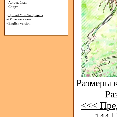
-
Автомобили
-
Спорт
-
Upload Your Wallpapers
-
Обратная связь
-
English version
Размеры к
Ра
<<< Пре
144
|