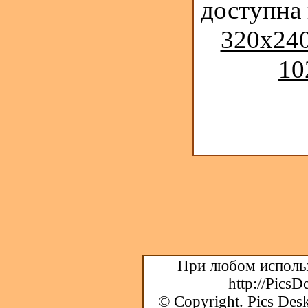
доступна
320x240
10
При любом использ
http://PicsD
© Copyright.
Pics Desk