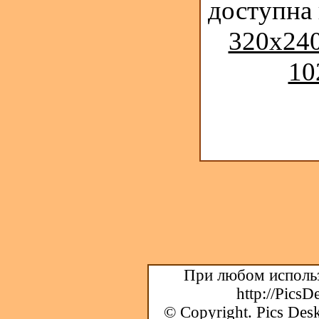
доступна
320x240
10
При любом использ
http://PicsD
© Copyright.
Pics Desk