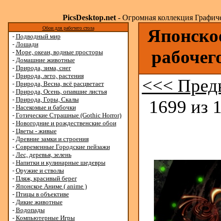
PicsDesktop.net
- Огромная коллекция Графичес
Обои для рабочего стола
Японское
-
Подводный мир
-
Лошади
рабочег
-
Море, океан, водные просторы
-
Домашние животные
-
Природа, зима, снег
-
Природа, лето, растения
<<< Пред
-
Природа, Весна, всё расцветает
-
Природа, Осень, опавшие листья
-
Природа, Горы, Скалы
1699 из 
-
Насекомые и бабочки
-
Готические Страшные (Gothic Horror)
-
Новогодние и рождественские обои
-
Цветы - живые
-
Древние замки и строения
-
Современные Городские пейзажи
-
Лес, деревья, зелень
-
Напитки и кулинарные шедевры
-
Оружие и стволы
-
Пляж, красивый берег
-
Японское Аниме ( anime )
-
Птицы в объективе
-
Дикие животные
-
Водопады
-
Компьютерные Игры