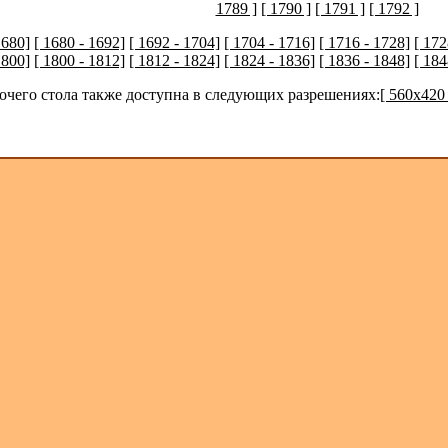
1789 ]
[ 1790 ]
[ 1791 ]
[ 1792 ]
1680]
[ 1680 - 1692]
[ 1692 - 1704]
[ 1704 - 1716]
[ 1716 - 1728]
[ 172
1800]
[ 1800 - 1812]
[ 1812 - 1824]
[ 1824 - 1836]
[ 1836 - 1848]
[ 184
бочего стола также доступна в следующих разрешениях:
[ 560x420 