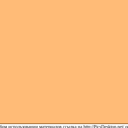
ом использовании материалов ссылка на http://PicsDesktop.net/ о