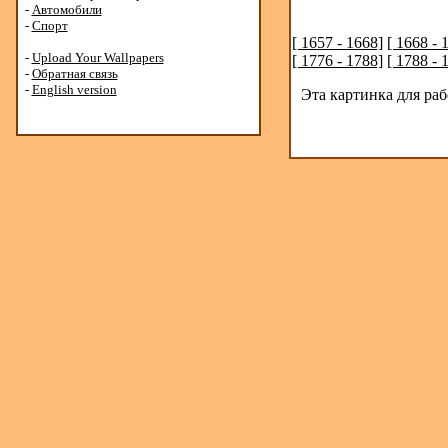
-
Автомобили
-
Спорт
[ 1657 - 1668]
[ 1668 - 
-
Upload Your Wallpapers
[ 1776 - 1788]
[ 1788 - 
-
Обратная связь
-
English version
Эта картинка для ра