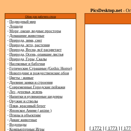
PicsDesktop.net
- Ог
Обои для рабочего стола
-
Подводный мир
-
Лошади
-
Море, океан, водные просторы
-
Домашние животные
-
Природа, зима, снег
-
Природа, лето, растения
-
Природа, Весна, всё расцветает
-
Природа, Осень, опавшие листья
-
Природа, Горы, Скалы
-
Насекомые и бабочки
-
Готические Страшные (Gothic Horror)
-
Новогодние и рождественские обои
-
Цветы - живые
-
Древние замки и строения
-
Современные Городские пейзажи
-
Лес, деревья, зелень
-
Напитки и кулинарные шедевры
-
Оружие и стволы
-
Пляж, красивый берег
-
Японское Аниме ( anime )
-
Птицы в объективе
-
Дикие животные
-
Водопады
[ 1772 ]
[ 1773 ]
[ 177
-
Компьютерные Игры