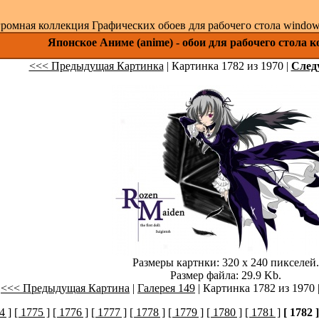
ромная коллекция Графических обоев для рабочего стола windows 
Японское Аниме (anime) - обои для рабочего стола 
<<< Предыдущая Картинка
| Картинка 1782 из 1970 |
След
Размеры картнки: 320 x 240 пикселей.
Размер файла: 29.9 Kb.
<<< Предыдущая Картина
|
Галерея 149
| Картинка 1782 из 1970 
4 ]
[ 1775 ]
[ 1776 ]
[ 1777 ]
[ 1778 ]
[ 1779 ]
[ 1780 ]
[ 1781 ]
[ 1782 ]