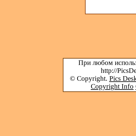
При любом использ
http://PicsD
© Copyright.
Pics Desk
Copyright Info