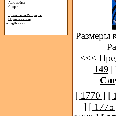
-
Автомобили
-
Спорт
-
Upload Your Wallpapers
-
Обратная связь
-
English version
Размеры к
Ра
<<< Пре
149
|
Сл
[ 1770 ]
[ 
]
[ 1775 