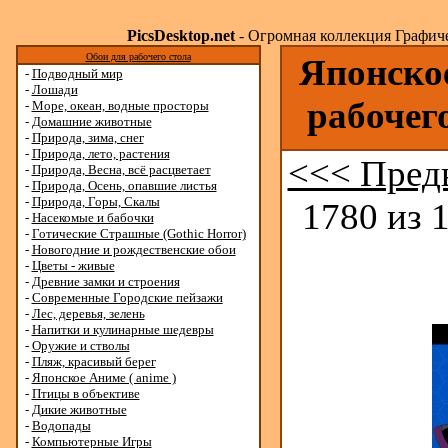
PicsDesktop.net
- Огромная коллекция Графичес
Обои для рабочего стола
Японское
-
Подводный мир
-
Лошади
рабочег
-
Море, океан, водные просторы
-
Домашние животные
-
Природа, зима, снег
-
Природа, лето, растения
<<< Пред
-
Природа, Весна, всё расцветает
-
Природа, Осень, опавшие листья
-
Природа, Горы, Скалы
1780 из 
-
Насекомые и бабочки
-
Готические Страшные (Gothic Horror)
-
Новогодние и рождественские обои
-
Цветы - живые
-
Древние замки и строения
-
Современные Городские пейзажи
-
Лес, деревья, зелень
-
Напитки и кулинарные шедевры
-
Оружие и стволы
-
Пляж, красивый берег
-
Японское Аниме ( anime )
-
Птицы в объективе
-
Дикие животные
-
Водопады
-
Компьютерные Игры