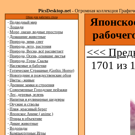
PicsDesktop.net
- Огромная коллекция Графичес
Обои для рабочего стола
Японское
-
Подводный мир
-
Лошади
рабочег
-
Море, океан, водные просторы
-
Домашние животные
-
Природа, зима, снег
-
Природа, лето, растения
<<< Пред
-
Природа, Весна, всё расцветает
-
Природа, Осень, опавшие листья
-
Природа, Горы, Скалы
1701 из 
-
Насекомые и бабочки
-
Готические Страшные (Gothic Horror)
-
Новогодние и рождественские обои
-
Цветы - живые
-
Древние замки и строения
-
Современные Городские пейзажи
-
Лес, деревья, зелень
-
Напитки и кулинарные шедевры
-
Оружие и стволы
-
Пляж, красивый берег
-
Японское Аниме ( anime )
-
Птицы в объективе
-
Дикие животные
-
Водопады
-
Компьютерные Игры