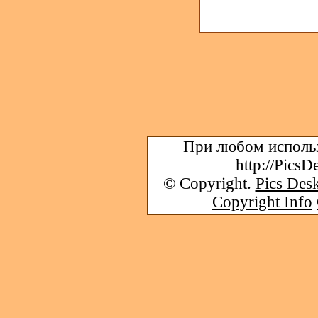
При любом использ
http://PicsD
© Copyright.
Pics Desk
Copyright Info