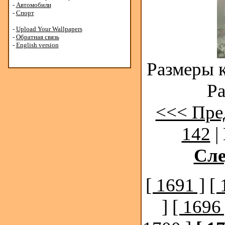
-
Автомобили
-
Спорт
-
Upload Your Wallpapers
-
Обратная связь
-
English version
Размеры к
Ра
<<< Пре
142
|
Сл
[ 1691 ]
[ 
]
[ 1696 