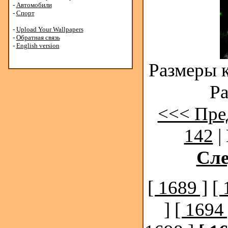
-
Автомобили
-
Спорт
-
Upload Your Wallpapers
-
Обратная связь
-
English version
Размеры к
Ра
<<< Пре
142
|
Сл
[ 1689 ]
[ 
]
[ 1694 