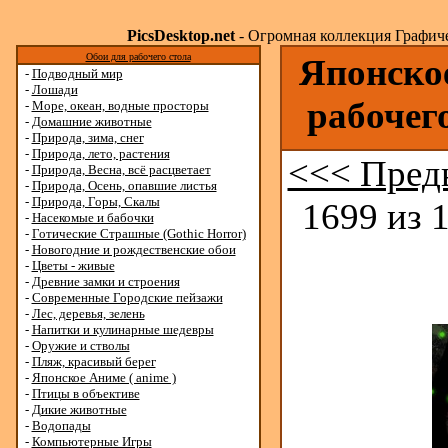
PicsDesktop.net
- Огромная коллекция Графичес
Обои для рабочего стола
Японское
-
Подводный мир
-
Лошади
рабочег
-
Море, океан, водные просторы
-
Домашние животные
-
Природа, зима, снег
-
Природа, лето, растения
<<< Пред
-
Природа, Весна, всё расцветает
-
Природа, Осень, опавшие листья
-
Природа, Горы, Скалы
1699 из 
-
Насекомые и бабочки
-
Готические Страшные (Gothic Horror)
-
Новогодние и рождественские обои
-
Цветы - живые
-
Древние замки и строения
-
Современные Городские пейзажи
-
Лес, деревья, зелень
-
Напитки и кулинарные шедевры
-
Оружие и стволы
-
Пляж, красивый берег
-
Японское Аниме ( anime )
-
Птицы в объективе
-
Дикие животные
-
Водопады
-
Компьютерные Игры