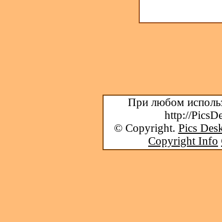
При любом использ
http://PicsD
© Copyright.
Pics Desk
Copyright Info