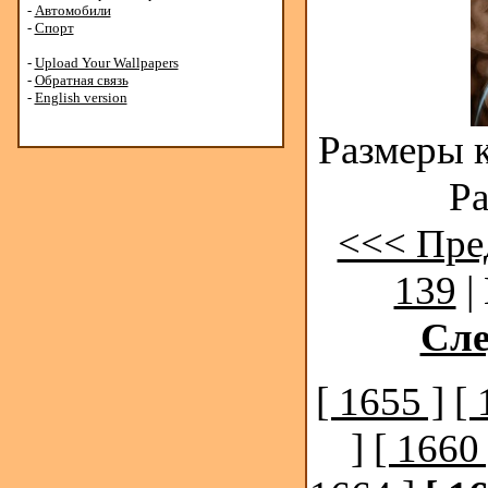
-
Автомобили
-
Спорт
-
Upload Your Wallpapers
-
Обратная связь
-
English version
Размеры к
Ра
<<< Пре
139
|
Сл
[ 1655 ]
[ 
]
[ 1660 