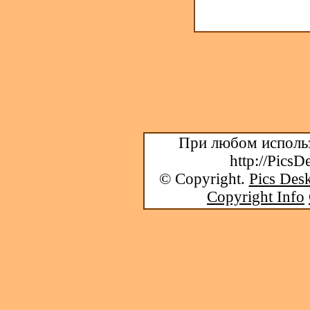
При любом использ
http://PicsD
© Copyright.
Pics Desk
Copyright Info