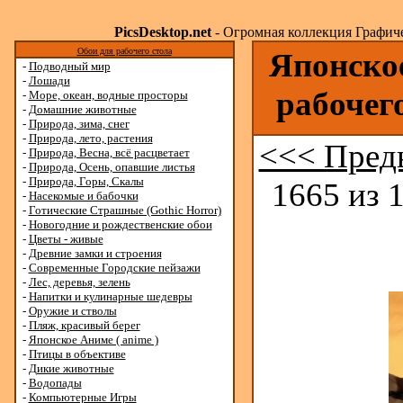
PicsDesktop.net
- Огромная коллекция Графичес
Обои для рабочего стола
Японское
-
Подводный мир
-
Лошади
рабочег
-
Море, океан, водные просторы
-
Домашние животные
-
Природа, зима, снег
-
Природа, лето, растения
<<< Пред
-
Природа, Весна, всё расцветает
-
Природа, Осень, опавшие листья
-
Природа, Горы, Скалы
1665 из 
-
Насекомые и бабочки
-
Готические Страшные (Gothic Horror)
-
Новогодние и рождественские обои
-
Цветы - живые
-
Древние замки и строения
-
Современные Городские пейзажи
-
Лес, деревья, зелень
-
Напитки и кулинарные шедевры
-
Оружие и стволы
-
Пляж, красивый берег
-
Японское Аниме ( anime )
-
Птицы в объективе
-
Дикие животные
-
Водопады
-
Компьютерные Игры