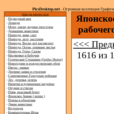
PicsDesktop.net
- Огромная коллекция Графичес
Обои для рабочего стола
Японское
-
Подводный мир
-
Лошади
рабочег
-
Море, океан, водные просторы
-
Домашние животные
-
Природа, зима, снег
-
Природа, лето, растения
<<< Пред
-
Природа, Весна, всё расцветает
-
Природа, Осень, опавшие листья
-
Природа, Горы, Скалы
1616 из 
-
Насекомые и бабочки
-
Готические Страшные (Gothic Horror)
-
Новогодние и рождественские обои
-
Цветы - живые
-
Древние замки и строения
-
Современные Городские пейзажи
-
Лес, деревья, зелень
-
Напитки и кулинарные шедевры
-
Оружие и стволы
-
Пляж, красивый берег
-
Японское Аниме ( anime )
-
Птицы в объективе
-
Дикие животные
-
Водопады
-
Компьютерные Игры