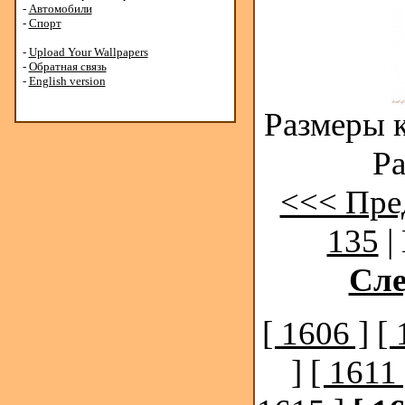
-
Автомобили
-
Спорт
-
Upload Your Wallpapers
-
Обратная связь
-
English version
Размеры к
Ра
<<< Пре
135
|
Сл
[ 1606 ]
[ 
]
[ 1611 