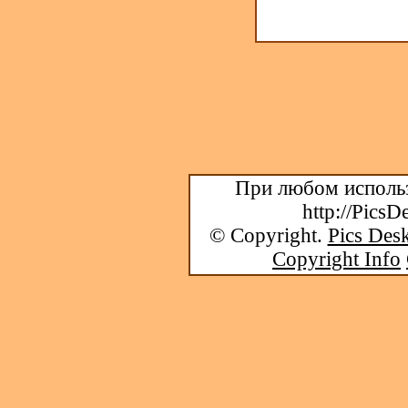
При любом использ
http://PicsD
© Copyright.
Pics Desk
Copyright Info