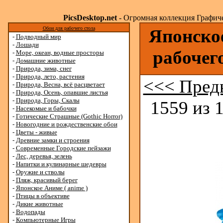
PicsDesktop.net
- Огромная коллекция Графичес
Обои для рабочего стола
Японское
-
Подводный мир
-
Лошади
рабочег
-
Море, океан, водные просторы
-
Домашние животные
-
Природа, зима, снег
-
Природа, лето, растения
<<< Пред
-
Природа, Весна, всё расцветает
-
Природа, Осень, опавшие листья
-
Природа, Горы, Скалы
1559 из 
-
Насекомые и бабочки
-
Готические Страшные (Gothic Horror)
-
Новогодние и рождественские обои
-
Цветы - живые
-
Древние замки и строения
-
Современные Городские пейзажи
-
Лес, деревья, зелень
-
Напитки и кулинарные шедевры
-
Оружие и стволы
-
Пляж, красивый берег
-
Японское Аниме ( anime )
-
Птицы в объективе
-
Дикие животные
-
Водопады
-
Компьютерные Игры