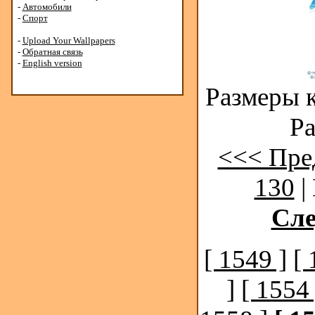
-
Автомобили
-
Спорт
-
Upload Your Wallpapers
-
Обратная связь
-
English version
Размеры к
Ра
<<< Пре
130
|
Сл
[ 1549 ]
[ 
]
[ 1554 