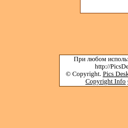
При любом использ
http://PicsD
© Copyright.
Pics Desk
Copyright Info