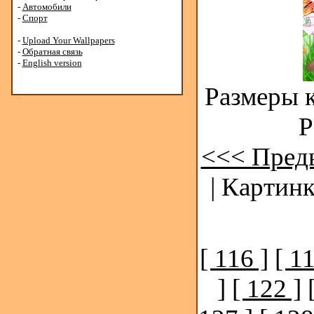
-
Автомобили
-
Спорт
-
Upload Your Wallpapers
-
Обратная связь
-
English version
Размеры к
Р
<<< Пред
| Картинк
[ 116 ]
[ 11
]
[ 122 ]