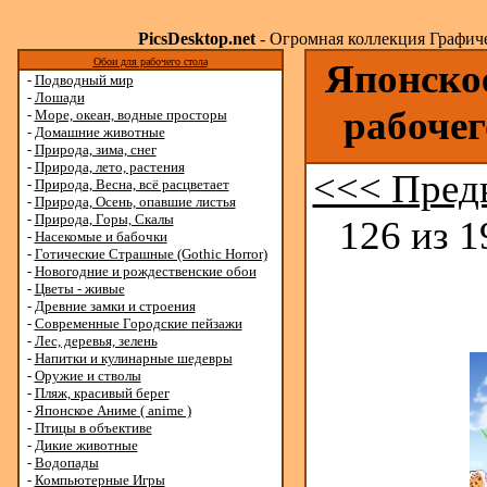
PicsDesktop.net
- Огромная коллекция Графичес
Обои для рабочего стола
Японское
-
Подводный мир
-
Лошади
рабочег
-
Море, океан, водные просторы
-
Домашние животные
-
Природа, зима, снег
-
Природа, лето, растения
<<< Пред
-
Природа, Весна, всё расцветает
-
Природа, Осень, опавшие листья
-
Природа, Горы, Скалы
126 из 1
-
Насекомые и бабочки
-
Готические Страшные (Gothic Horror)
-
Новогодние и рождественские обои
-
Цветы - живые
-
Древние замки и строения
-
Современные Городские пейзажи
-
Лес, деревья, зелень
-
Напитки и кулинарные шедевры
-
Оружие и стволы
-
Пляж, красивый берег
-
Японское Аниме ( anime )
-
Птицы в объективе
-
Дикие животные
-
Водопады
-
Компьютерные Игры