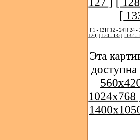
127 ]
[ 128
[ 13
[ 1 - 12]
[ 12 - 24]
[ 24 - 
120]
[ 120 - 132]
[ 132 - 
Эта карти
доступна
560x420
1024x768 
1400x1050