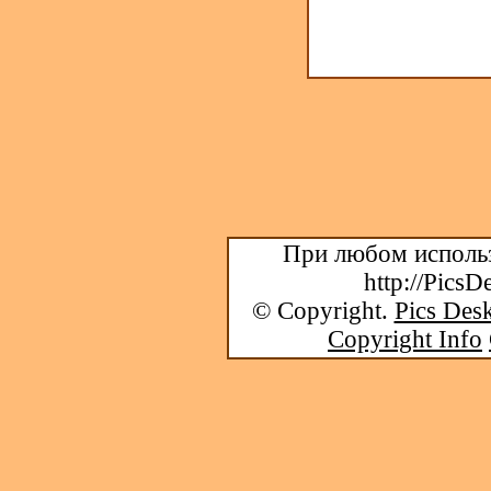
При любом использ
http://PicsD
© Copyright.
Pics Desk
Copyright Info