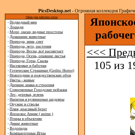
PicsDesktop.net
- Огромная коллекция Графичес
Обои для рабочего стола
Японское
-
Подводный мир
-
Лошади
рабочег
-
Море, океан, водные просторы
-
Домашние животные
-
Природа, зима, снег
-
Природа, лето, растения
<<< Пред
-
Природа, Весна, всё расцветает
-
Природа, Осень, опавшие листья
-
Природа, Горы, Скалы
105 из 1
-
Насекомые и бабочки
-
Готические Страшные (Gothic Horror)
-
Новогодние и рождественские обои
-
Цветы - живые
-
Древние замки и строения
-
Современные Городские пейзажи
-
Лес, деревья, зелень
-
Напитки и кулинарные шедевры
-
Оружие и стволы
-
Пляж, красивый берег
-
Японское Аниме ( anime )
-
Птицы в объективе
-
Дикие животные
-
Водопады
-
Компьютерные Игры