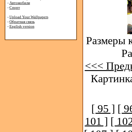
-
Автомобили
-
Спорт
-
Upload Your Wallpapers
-
Обратная связь
-
English version
Размеры к
Ра
<<< Пред
Картинка
[ 95 ]
[ 9
101 ]
[ 102