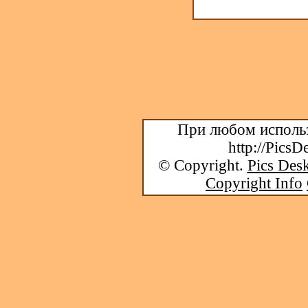
При любом использ
http://PicsD
© Copyright.
Pics Desk
Copyright Info