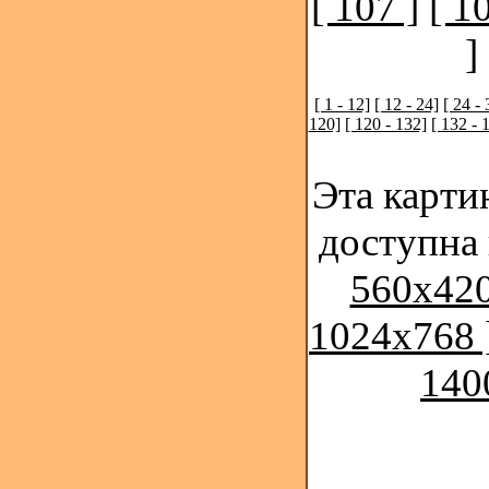
[ 107 ]
[ 1
]
[ 1 - 12]
[ 12 - 24]
[ 24 - 
120]
[ 120 - 132]
[ 132 - 
Эта карти
доступна
560x420
1024x768 
140